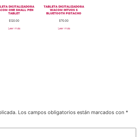
LETA DIGITALIZADORA
TABLETA DIGITALIZADORA
COM ONE SMALL PEN
WACOM INTUOS S
TABLET
BLUETOOTH PISTACHO
$
120.00
$
70.00
Leer más
Leer más
blicada.
Los campos obligatorios están marcados con
*