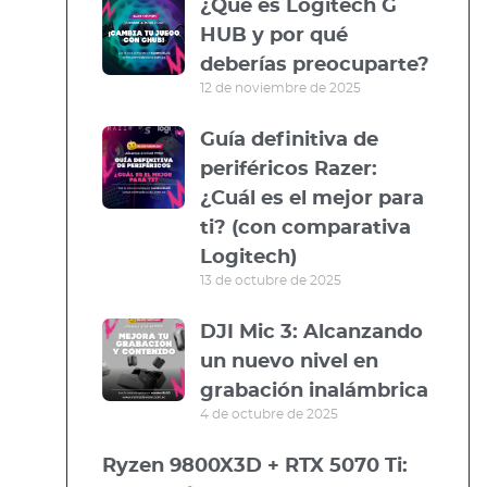
¿Qué es Logitech G
HUB y por qué
deberías preocuparte?
12 de noviembre de 2025
Guía definitiva de
periféricos Razer:
¿Cuál es el mejor para
ti? (con comparativa
Logitech)
13 de octubre de 2025
DJI Mic 3: Alcanzando
un nuevo nivel en
grabación inalámbrica
4 de octubre de 2025
Ryzen 9800X3D + RTX 5070 Ti: