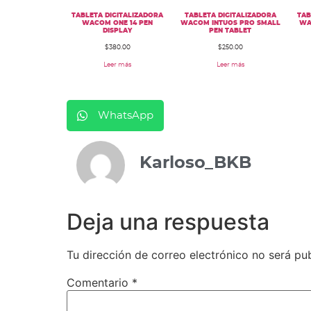
TABLETA DIGITALIZADORA
TABLETA DIGITALIZADORA
TAB
WACOM ONE 14 PEN
WACOM INTUOS PRO SMALL
WA
DISPLAY
PEN TABLET
$
380.00
$
250.00
Leer más
Leer más
WhatsApp
Karloso_BKB
Deja una respuesta
Tu dirección de correo electrónico no será pu
Comentario
*