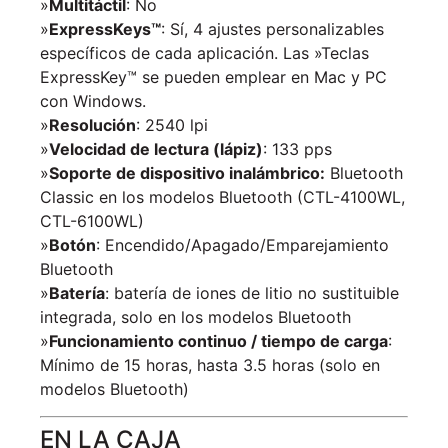
»
Multitáctil
: No
»
ExpressKeys™
: Sí, 4 ajustes personalizables
específicos de cada aplicación. Las »Teclas
ExpressKey™ se pueden emplear en Mac y PC
con Windows.
»
Resolución
: 2540 lpi
»
Velocidad de lectura (lápiz)
: 133 pps
»
Soporte de dispositivo inalámbrico:
Bluetooth
Classic en los modelos Bluetooth (CTL-4100WL,
CTL-6100WL)
»
Botón
: Encendido/Apagado/Emparejamiento
Bluetooth
»
Batería
: batería de iones de litio no sustituible
integrada, solo en los modelos Bluetooth
»
Funcionamiento continuo / tiempo de carga
:
Mínimo de 15 horas, hasta 3.5 horas (solo en
modelos Bluetooth)
EN LA CAJA