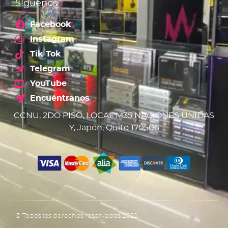
Síguenos
Facebook
Instagram
Tik Tok
Telegram
YouTube
Encuéntranos
CCNU, 2DO PISO, LOCAL M35 NACIONES UNIDAS
Y, Japón, Quito 170506
© Todos los derechos reservados 2022