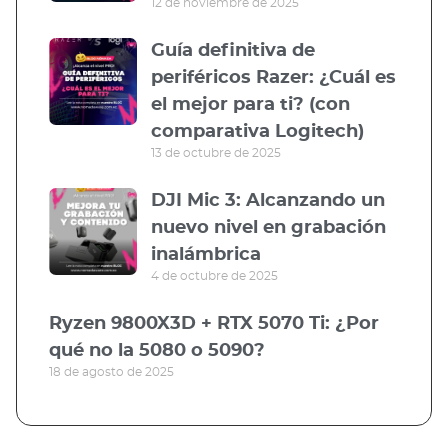
12 de noviembre de 2025
Guía definitiva de
periféricos Razer: ¿Cuál es
el mejor para ti? (con
comparativa Logitech)
13 de octubre de 2025
DJI Mic 3: Alcanzando un
nuevo nivel en grabación
inalámbrica
4 de octubre de 2025
Ryzen 9800X3D + RTX 5070 Ti: ¿Por
qué no la 5080 o 5090?
18 de agosto de 2025