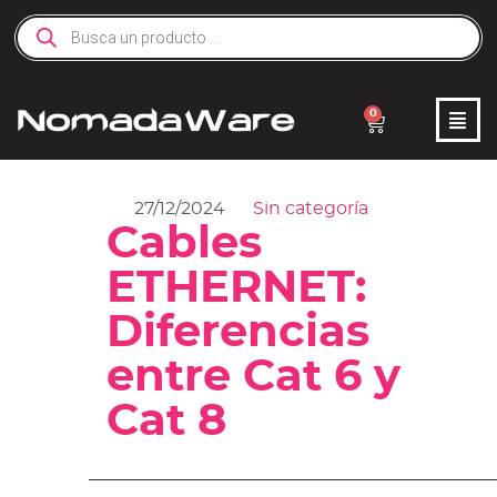
0
27/12/2024
Sin categoría
Cables
ETHERNET:
Diferencias
entre Cat 6 y
Cat 8