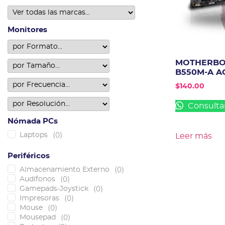
Monitores
MOTHERBO
B550M-A A
$
140.00
Consulta
Nómada PCs
(
0
)
Laptops
Leer más
Periféricos
(
0
)
Almacenamiento Externo
(
0
)
Audífonos
(
0
)
Gamepads-Joystick
(
0
)
Impresoras
(
0
)
Mouse
(
0
)
Mousepad