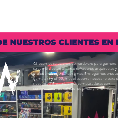
 DE NUESTROS CLIENTES E
Ofrecemos soluciones de hardware para gamers,
streamers, estudiantes, diseñadores, arquitectos y
profesionales de varias ramas. Entregamos produ
gama alta y ofrecemos el soporte necesario para 
necesidad. Ensamblamos computadoras con
componentes de calidad, potencia y rendimiento.