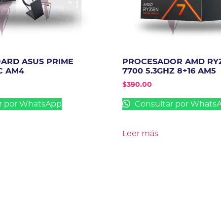
ARD ASUS PRIME
PROCESADOR AMD RYZ
C AM4
7700 5.3GHZ 8+16 AM5
$
390.00
r por WhatsApp
Consultar por Whats
Leer más