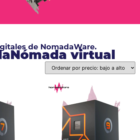
digitales de NomadaWare.
ndaNómada virtual