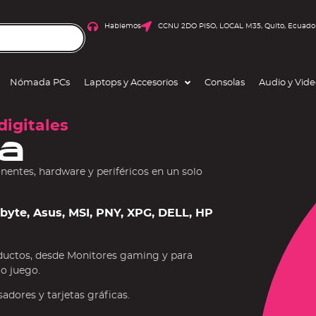
Hablemos
CCNU 2DO PISO, LOCAL M35, Quito, Ecuado
Nómada PCs
Laptops y Accesorios
Consolas
Audio y Vid
digitales
a
ntes, hardware y periféricos en un solo
gabyte, Asus, MSI, PNY, XPG, DELL, HP
ductos, desde Monitores gaming y para
 o juego.
dores y tarjetas gráficas.