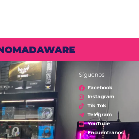
N NOMADAWARE
Síguenos
ctos de
Facebook
cada
Instagram
Tik Tok
Telegram
YouTube
Encuéntranos