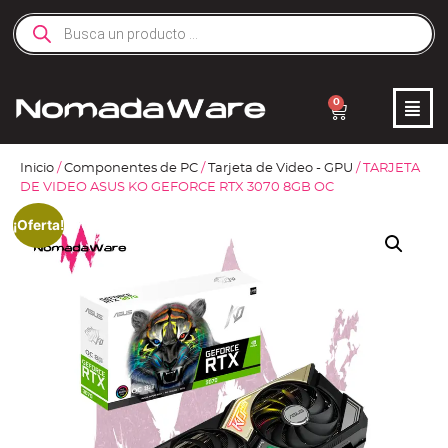
0
Inicio
/
Componentes de PC
/
Tarjeta de Video - GPU
/ TARJETA
DE VIDEO ASUS KO GEFORCE RTX 3070 8GB OC
¡Oferta!