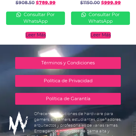
$
908.50
$
789.99
$
1150.00
$
999.99
Consultar Por
Consultar Por
WhatsApp
WhatsApp
Leer Más
Leer Más
Términos y Condiciones
Política de Privacidad
Política de Garantía
Ofrecemos soluciones de hardware para
gamers, streamers, estudiantes, diseñadores,
arquitectos y profesionales de varias ramas.
Entregamos productos de gama alta y