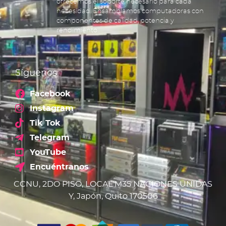
ofrecemos el soporte necesario para cada
necesidad. Ensamblamos computadoras con
componentes de calidad, potencia y
rendimiento.
Síguenos
Facebook
Instagram
Tik Tok
Telegram
YouTube
Encuéntranos
CCNU, 2DO PISO, LOCAL M35 NACIONES UNIDAS
Y, Japón, Quito 170506