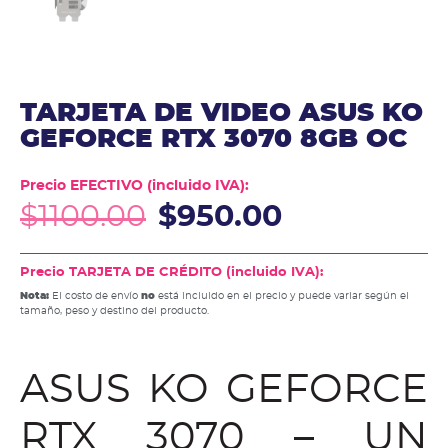
TARJETA DE VIDEO ASUS KO
GEFORCE RTX 3070 8GB OC
Precio EFECTIVO (incluido IVA):
$
1100.00
$
950.00
Precio TARJETA DE CRÉDITO (incluido IVA):
Nota:
El costo de envío
no
está incluido en el precio y puede variar según el
tamaño, peso y destino del producto.
ASUS KO GEFORCE
RTX 3070 – UN