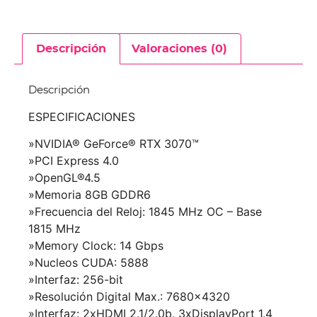
Descripción
Valoraciones (0)
Descripción
ESPECIFICACIONES
»NVIDIA® GeForce® RTX 3070™
»PCI Express 4.0
»OpenGL®4.5
»Memoria 8GB GDDR6
»Frecuencia del Reloj: 1845 MHz OC – Base
1815 MHz
»Memory Clock: 14 Gbps
»Nucleos CUDA: 5888
»Interfaz: 256-bit
»Resolución Digital Max.: 7680×4320
»Interfaz: 2xHDMI 2.1/2.0b, 3xDisplayPort 1.4