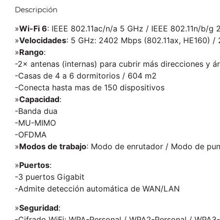
Descripción
»
Wi-Fi 6
: IEEE 802.11ac/n/a 5 GHz / IEEE 802.11n/b/g 
»
Velocidades
: 5 GHz: 2402 Mbps (802.11ax, HE160) / 
»
Rango
:
-2× antenas (internas) para cubrir más direcciones y á
-Casas de 4 a 6 dormitorios / 604 m2
-Conecta hasta mas de 150 dispositivos
»
Capacidad
:
-Banda dua
-MU-MIMO
-OFDMA
»
Modos de trabajo
: Modo de enrutador / Modo de pu
»
Puertos
:
-3 puertos Gigabit
-Admite detección automática de WAN/LAN
»
Seguridad
:
-Cifrado WiFi: WPA-Personal / WPA2-Personal / WPA3-