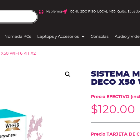
Hablemos
CCNU 2DO PISO, LOCAL M35, Quito, Ecuado
Nómada PCs
Laptops y Accesorios
Consolas
Audio y Vid
50 WIFI 6 KIT X2
SISTEMA M
DECO X50 W
Precio EFECTIVO (incl
$
120.00
Precio TARJETA DE CR