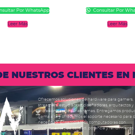
sultar Por WhatsApp
Consultar Por Wh
Leer Más
Leer Más
 DE NUESTROS CLIENTES E
Ofrecemos soluciones de hardware para gamers,
streamers, estudiantes, diseñadores, arquitectos y
profesionales de varias ramas. Entregamos produ
gama alta y ofrecemos el soporte necesario para 
necesidad. Ensamblamos computadoras con
componentes de calidad, potencia y rendimiento.