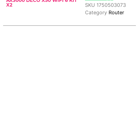
AX3000 DECO X50 WIFI 6 KIT
SKU
1750503073
X2
Category
Router