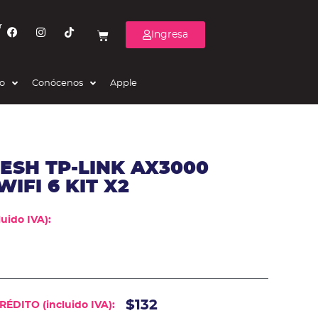
r
Ingresa
eo
Conócenos
Apple
ESH TP-LINK AX3000
IFI 6 KIT X2
uido IVA):
$132
ÉDITO (incluido IVA):