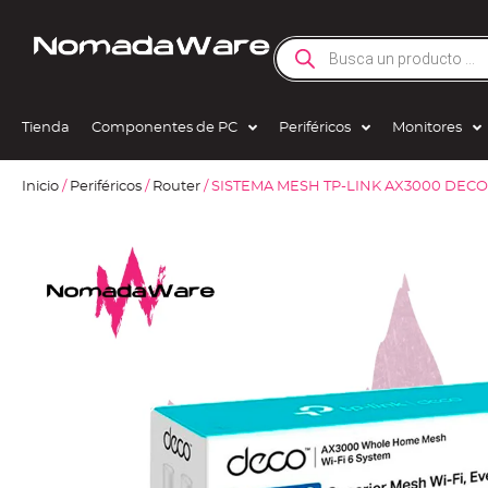
Tienda
Componentes de PC
Periféricos
Monitores
Inicio
/
Periféricos
/
Router
/ SISTEMA MESH TP-LINK AX3000 DECO X