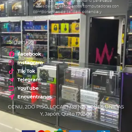
ofrecemos el soporte necesario para cada
necesidad. Ensamblamos computadoras con
componentes de calidad, potencia y
rendimiento.
Síguenos
Facebook
Instagram
Tik Tok
Telegram
YouTube
Encuéntranos
CCNU, 2DO PISO, LOCAL M35 NACIONES UNIDAS
Y, Japón, Quito 170506