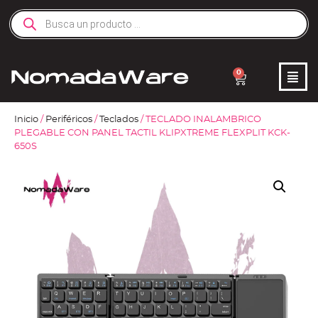
0
Inicio
/
Periféricos
/
Teclados
/ TECLADO INALAMBRICO
PLEGABLE CON PANEL TACTIL KLIPXTREME FLEXPLIT KCK-
650S