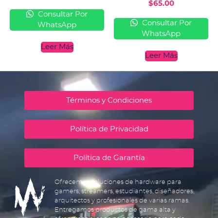
$
65.00
Consultar Por
Consultar Por
WhatsApp
WhatsApp
Leer Más
Leer Más
Términos y Condiciones
Política de Privacidad
Política de Garantía
Ofrecemos soluciones de hardware para
gamers, streamers, estudiantes, diseñadores,
arquitectos y profesionales de varias ramas.
Entregamos productos de gama alta y