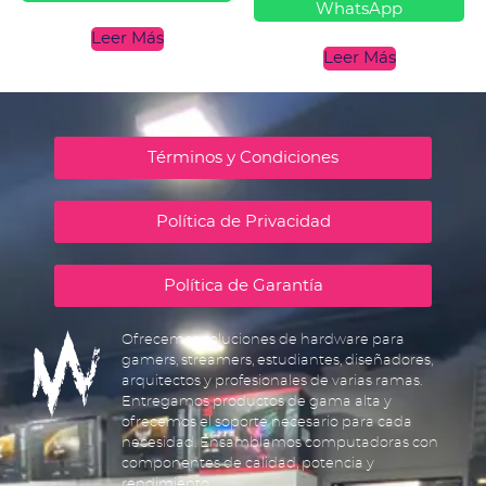
WhatsApp
Leer Más
Leer Más
Términos y Condiciones
Política de Privacidad
Política de Garantía
Ofrecemos soluciones de hardware para
gamers, streamers, estudiantes, diseñadores,
arquitectos y profesionales de varias ramas.
Entregamos productos de gama alta y
ofrecemos el soporte necesario para cada
necesidad. Ensamblamos computadoras con
componentes de calidad, potencia y
rendimiento.