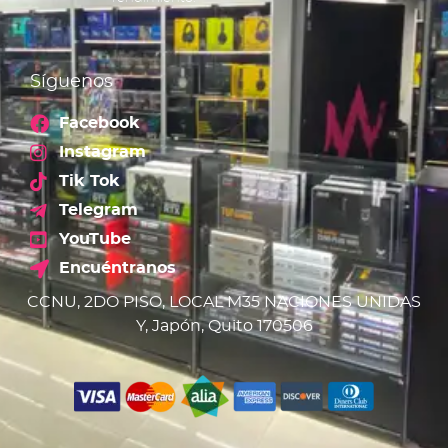
Síguenos
Facebook
Instagram
Tik Tok
Telegram
YouTube
Encuéntranos
CCNU, 2DO PISO, LOCAL M35 NACIONES UNIDAS
Y, Japón, Quito 170506