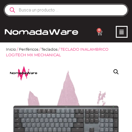
0
Inicio
/
Periféricos
/
Teclados
/ TECLADO INALAMBRICO
LOGITECH MX MECHANICAL