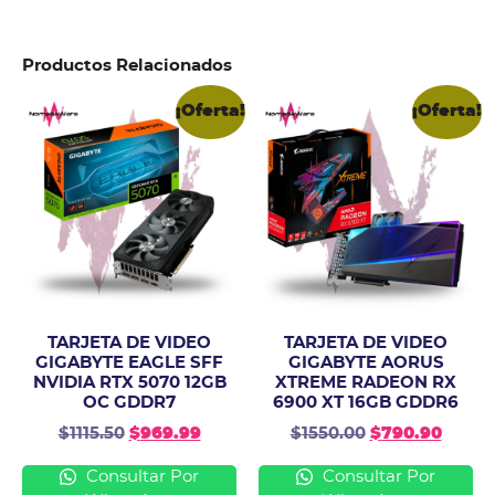
Productos Relacionados
¡Oferta!
¡Oferta!
TARJETA DE VIDEO
TARJETA DE VIDEO
GIGABYTE EAGLE SFF
GIGABYTE AORUS
NVIDIA RTX 5070 12GB
XTREME RADEON RX
OC GDDR7
6900 XT 16GB GDDR6
$
1115.50
$
969.99
$
1550.00
$
790.90
Consultar Por
Consultar Por