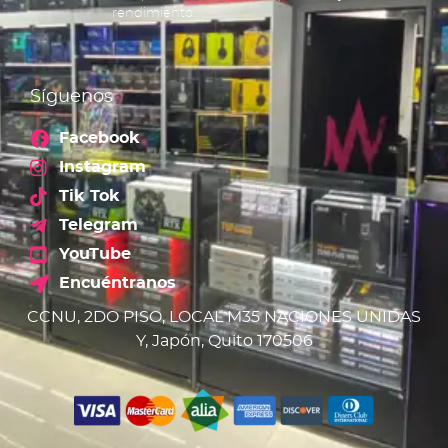
rendimiento.
Síguenos
Facebook
Instagram
Tik Tok
Telegram
YouTube
Encuéntranos
CCNU, 2DO PISO, LOCAL M35 NACIONES UNIDAS
Y, Japón, Quito 170506