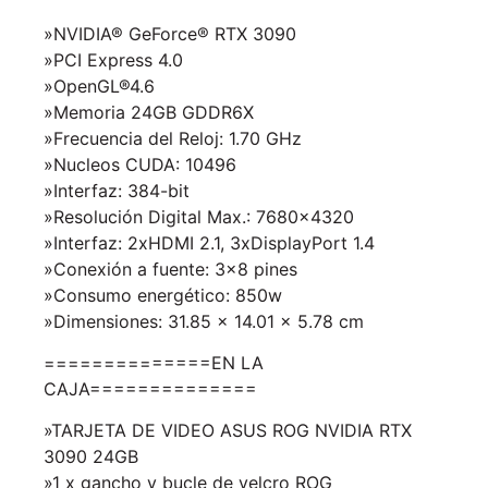
»NVIDIA® GeForce® RTX 3090
»PCI Express 4.0
»OpenGL®4.6
»Memoria 24GB GDDR6X
»Frecuencia del Reloj: 1.70 GHz
»Nucleos CUDA: 10496
»Interfaz: 384-bit
»Resolución Digital Max.: 7680×4320
»Interfaz: 2xHDMI 2.1, 3xDisplayPort 1.4
»Conexión a fuente: 3×8 pines
»Consumo energético: 850w
»Dimensiones: 31.85 x 14.01 x 5.78 cm
==============EN LA
CAJA==============
»TARJETA DE VIDEO ASUS ROG NVIDIA RTX
3090 24GB
»1 x gancho y bucle de velcro ROG