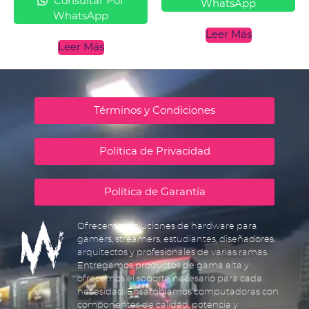
Consultar Por
WhatsApp
WhatsApp
Leer Más
Leer Más
Términos y Condiciones
Política de Privacidad
Política de Garantía
Ofrecemos soluciones de hardware para
gamers, streamers, estudiantes, diseñadores,
arquitectos y profesionales de varias ramas.
Entregamos productos de gama alta y
ofrecemos el soporte necesario para cada
necesidad. Ensamblamos computadoras con
componentes de calidad, potencia y