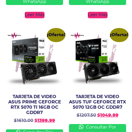
WhatsApp
WhatsApp
Leer Más
Leer Más
¡Oferta!
¡Oferta!
TARJETA DE VIDEO
TARJETA DE VIDEO
ASUS PRIME GEFORCE
ASUS TUF GEFORCE RTX
RTX 5070 TI 16GB OC
5070 12GB OC GDDR7
GDDR7
$
1207.50
$
1049.99
$
1610.00
$
1399.99
Consultar Por