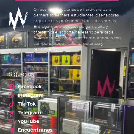
Ofrecemos soluciones de hardware para
gamers, streamers, estudiantes, diseñadores,
arquitectos y profesionales de varias ramas.
Entregamos productos de gama alta y
ofrecemos el soporte necesario para cada
necesidad. Ensamblamos computadoras con
componentes de calidad, potencia y
rendimiento.
Síguenos
Facebook
Instagram
Tik Tok
Telegram
YouTube
Encuéntranos