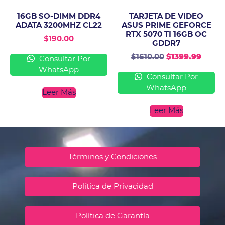
16GB SO-DIMM DDR4
TARJETA DE VIDEO
ADATA 3200MHZ CL22
ASUS PRIME GEFORCE
RTX 5070 TI 16GB OC
$
190.00
GDDR7
$
1610.00
$
1399.99
Consultar Por
WhatsApp
Consultar Por
WhatsApp
Leer Más
Leer Más
Términos y Condiciones
Política de Privacidad
Política de Garantía