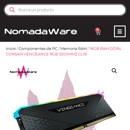
0
Inicio
/
Componentes de PC
/
Memoria RAM
/ 16GB RAM DDR4
CORSAIR VENGEANCE RGB 3200MHZ CL16