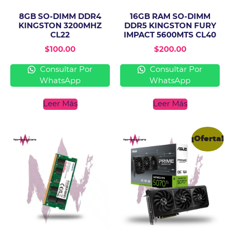
8GB SO-DIMM DDR4
16GB RAM SO-DIMM
KINGSTON 3200MHZ
DDR5 KINGSTON FURY
CL22
IMPACT 5600MTS CL40
$
100.00
$
200.00
Consultar Por
Consultar Por
WhatsApp
WhatsApp
Leer Más
Leer Más
¡Oferta!