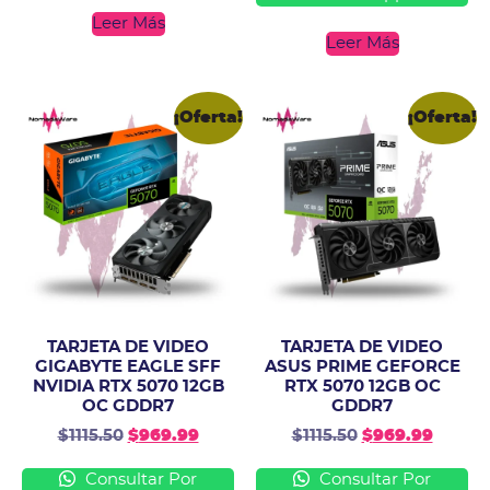
Leer Más
Leer Más
¡Oferta!
¡Oferta!
TARJETA DE VIDEO
TARJETA DE VIDEO
GIGABYTE EAGLE SFF
ASUS PRIME GEFORCE
NVIDIA RTX 5070 12GB
RTX 5070 12GB OC
OC GDDR7
GDDR7
$
1115.50
$
969.99
$
1115.50
$
969.99
Consultar Por
Consultar Por