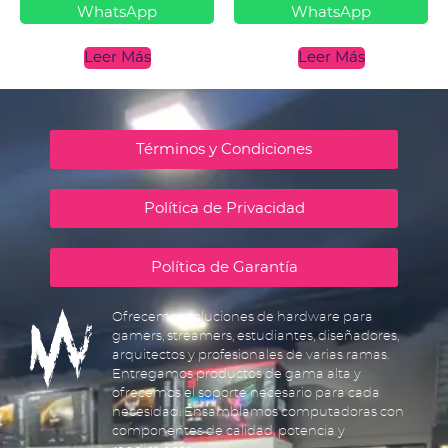
WhatsApp
WhatsApp
Leer Más
Leer Más
Términos y Condiciones
Política de Privacidad
Política de Garantía
Ofrecemos soluciones de hardware para
gamers, streamers, estudiantes, diseñadores,
arquitectos y profesionales de varias ramas.
Entregamos productos de gama alta y
ofrecemos el soporte necesario para cada
necesidad. Ensamblamos computadoras con
componentes de calidad, potencia y