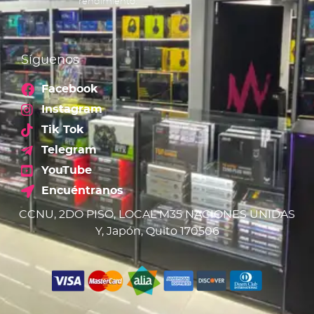
rendimiento.
Síguenos
Facebook
Instagram
Tik Tok
Telegram
YouTube
Encuéntranos
CCNU, 2DO PISO, LOCAL M35 NACIONES UNIDAS
Y, Japón, Quito 170506