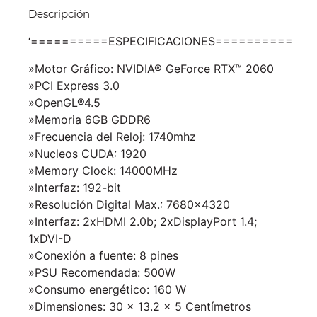
Descripción
‘==========ESPECIFICACIONES==========
»Motor Gráfico: NVIDIA® GeForce RTX™ 2060
»PCI Express 3.0
»OpenGL®4.5
»Memoria 6GB GDDR6
»Frecuencia del Reloj: 1740mhz
»Nucleos CUDA: 1920
»Memory Clock: 14000MHz
»Interfaz: 192-bit
»Resolución Digital Max.: 7680×4320
»Interfaz: 2xHDMI 2.0b; 2xDisplayPort 1.4;
1xDVI-D
»Conexión a fuente: 8 pines
»PSU Recomendada: 500W
»Consumo energético: 160 W
»Dimensiones: 30 x 13.2 x 5 Centímetros