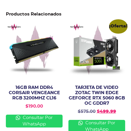
Productos Relacionados
¡Oferta!
16GB RAM DDR4
TARJETA DE VIDEO
CORSAIR VENGEANCE
ZOTAC TWIN EDGE
RGB 3200MHZ CL16
GEFORCE RTX 5060 8GB
OC GDDR7
$
190.00
$
575.00
$
499.99
Consultar Por
Consultar Por
WhatsApp
WhatsApp