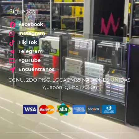
Síguenos
Facebook
Instagram
Tik Tok
Telegram
YouTube
Encuéntranos
CCNU, 2DO PISO, LOCAL M35 NACIONES UNIDAS
Y, Japón, Quito 170506