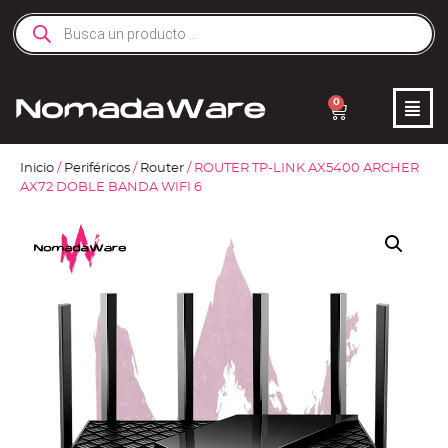
0
Inicio
/
Periféricos
/
Router
/ ROUTER TP-LINK AX5400 ARCHER
AX72 DOBLE BANDA WIFI 6