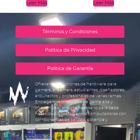
Leer Más
Leer Más
Términos y Condiciones
Política de Privacidad
Política de Garantía
Ofrecemos soluciones de hardware para
gamers, streamers, estudiantes, diseñadores,
arquitectos y profesionales de varias ramas.
Entregamos productos de gama alta y
ofrecemos el soporte necesario para cada
necesidad. Ensamblamos computadoras con
componentes de calidad, potencia y
rendimiento.