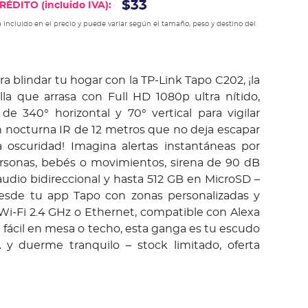
$33
ÉDITO (incluido IVA):
 incluido en el precio y puede variar según el tamaño, peso y destino del
a blindar tu hogar con la TP-Link Tapo C202, ¡la
lla que arrasa con Full HD 1080p ultra nítido,
de 340° horizontal y 70° vertical para vigilar
ón nocturna IR de 12 metros que no deja escapar
a oscuridad!​ Imagina alertas instantáneas por
rsonas, bebés o movimientos, sirena de 90 dB
 audio bidireccional y hasta 512 GB en MicroSD –
desde tu app Tapo con zonas personalizadas y
Wi-Fi 2.4 GHz o Ethernet, compatible con Alexa
 fácil en mesa o techo, esta ganga es tu escudo
 y duerme tranquilo – stock limitado, oferta