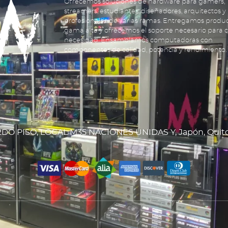
Ofrecemos soluciones de hardware para gamers,
streamers, estudiantes, diseñadores, arquitectos y
profesionales de varias ramas. Entregamos produ
gama alta y ofrecemos el soporte necesario para 
necesidad. Ensamblamos computadoras con
componentes de calidad, potencia y rendimiento.
DO PISO, LOCAL M35 NACIONES UNIDAS Y, Japón, Quit