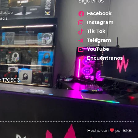
Síguenos
ctos de
Facebook
cada
Instagram
Tik Tok
Telegram
YouTube
Encuéntranos
o 170506
Hecho con
por BKB​​