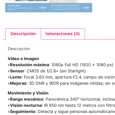
Descripción
Valoraciones (0)
Descripción
Vídeo e Imagen
»
Resolución máxima
: 1080p Full HD (1920 × 1080 px) 
»
Sensor
: CMOS de 1/2.8» (sin Starlight).​
»
Lente
: Focal 3.83 mm, apertura F2.4, campo de visión 1
»
Mejoras
: 3D DNR y WDR para imágenes nítidas; sin zo
Movimiento y Visión
»
Rango mecánico
: Panorámica 340° horizontal, inclinac
»
Visión nocturna
: IR 850 nm hasta 12 metros con filtro
»
Seguimiento
: Detecta y sigue personas automáticamen