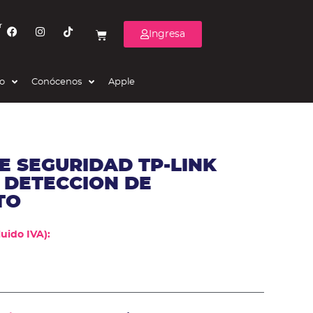
r
Ingresa
eo
Conócenos
Apple
 SEGURIDAD TP-LINK
 DETECCION DE
TO
uido IVA):