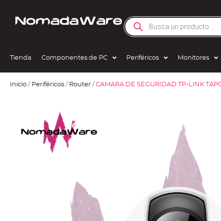
Tienda
Componentes de PC
Periféricos
Monitores
Inicio
/
Periféricos
/
Router
/ CAMARA DE SEGURIDAD TP-LINK TAP