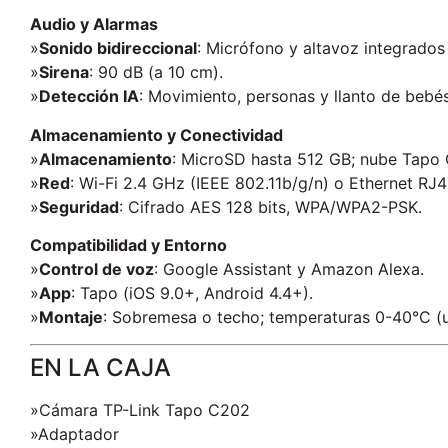
Audio y Alarmas
»
Sonido bidireccional
: Micrófono y altavoz integrados 
»
Sirena
: 90 dB (a 10 cm).​
»
Detección IA
: Movimiento, personas y llanto de bebés
Almacenamiento y Conectividad
»
Almacenamiento
: MicroSD hasta 512 GB; nube Tapo C
»
Red
: Wi-Fi 2.4 GHz (IEEE 802.11b/g/n) o Ethernet RJ4
»
Seguridad
: Cifrado AES 128 bits, WPA/WPA2-PSK.​
Compatibilidad y Entorno
»
Control de voz
: Google Assistant y Amazon Alexa.​
»
App
: Tapo (iOS 9.0+, Android 4.4+).​
»
Montaje
: Sobremesa o techo; temperaturas 0-40°C (
EN LA CAJA
»Cámara TP-Link Tapo C202
»Adaptador