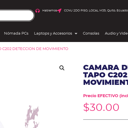
Hablemos
CCNU 2DO PISO, LOCAL M35, Quito, Ecuado
Nómada PCs
Laptops y Accesorios
Consolas
Audio y Vid
O C202 DETECCION DE MOVIMIENTO
CAMARA DE
TAPO C202
MOVIMIEN
Precio EFECTIVO (incl
$
30.00