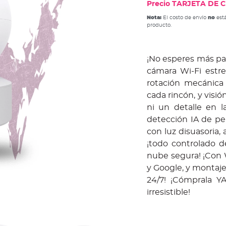
Precio TARJETA DE CR
Nota:
El costo de envío
no
está
producto.
¡No esperes más par
cámara Wi-Fi estre
rotación mecánica 
cada rincón, y visi
ni un detalle en l
detección IA de pe
con luz disuasoria,
¡todo controlado 
nube segura!​ ¡Con 
y Google, y montaje
24/7! ¡Cómprala YA
irresistible!