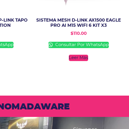
-LINK TAPO
SISTEMA MESH D-LINK AX1500 EAGLE
CTION
PRO AI M15 WIFI 6 KIT X3
$
110.00
atsApp
Consultar Por WhatsApp
Leer Más
N NOMADAWARE