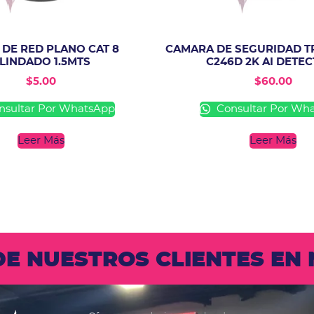
 DE RED PLANO CAT 8
CAMARA DE SEGURIDAD TP
LINDADO 1.5MTS
C246D 2K AI DETE
$
5.00
$
60.00
sultar Por WhatsApp
Consultar Por Wh
Leer Más
Leer Más
 DE NUESTROS CLIENTES E