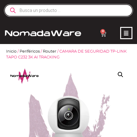
0
Inicio
/
Periféricos
/
Router
/ CAMARA DE SEGURIDAD TP-LINK
TAPO C232 3K AI TRACKING