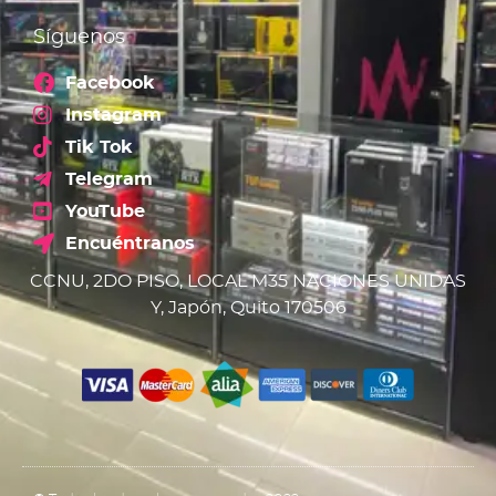
Síguenos
Facebook
Instagram
Tik Tok
Telegram
YouTube
Encuéntranos
CCNU, 2DO PISO, LOCAL M35 NACIONES UNIDAS
Y, Japón, Quito 170506