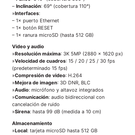
–
Inclinación
: 69° (cobertura 110°)
»
Interfaces
:
– 1× puerto Ethernet
– 1× botón RESET
– 1× ranura microSD (hasta 512 GB)
Video y audio
»
Resolución máxima
: 3K 5MP (2880 × 1620 px)
»
Velocidad de cuadros
: 15 / 20 / 25 / 30 fps
(predeterminado 15 fps)
»
Compresión de video
: H.264
»
Mejora de imagen
: 3D DNR, BLC
»
Audio
: micrófono y altavoz integrados
»
Comunicación
: audio bidireccional con
cancelación de ruido
»
Sirena
: hasta 99 dB (medida a 10 cm)
Almacenamiento
»
Local
: tarjeta microSD hasta 512 GB