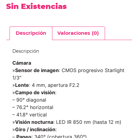
Sin Existencias
Descripción
Valoraciones (0)
Descripción
Cámara
»
Sensor de imagen
: CMOS progresivo Starlight
1/3″
»
Lente
: 4 mm, apertura F2.2
»
Campo de visión
:
– 90° diagonal
– 76.2° horizontal
– 41.8° vertical
»
Visión nocturna
: LED IR 850 nm (hasta 12 m)
»
Giro / inclinación
:
–
Paneo
: 340° (cobertura 360°)