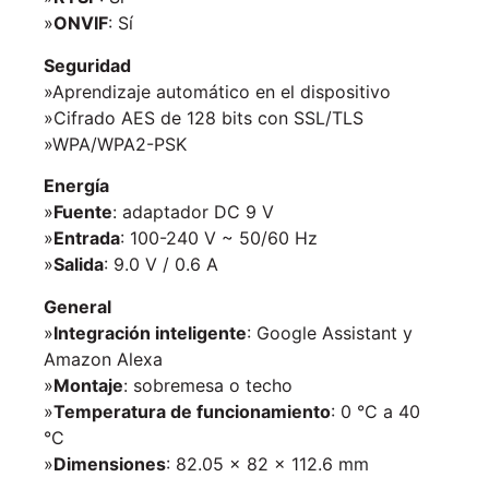
»
ONVIF
: Sí
Seguridad
»Aprendizaje automático en el dispositivo
»Cifrado AES de 128 bits con SSL/TLS
»WPA/WPA2-PSK
Energía
»
Fuente
: adaptador DC 9 V
»
Entrada
: 100-240 V ~ 50/60 Hz
»
Salida
: 9.0 V / 0.6 A
General
»
Integración inteligente
: Google Assistant y
Amazon Alexa
»
Montaje
: sobremesa o techo
»
Temperatura de funcionamiento
: 0 °C a 40
°C
»
Dimensiones
: 82.05 × 82 × 112.6 mm