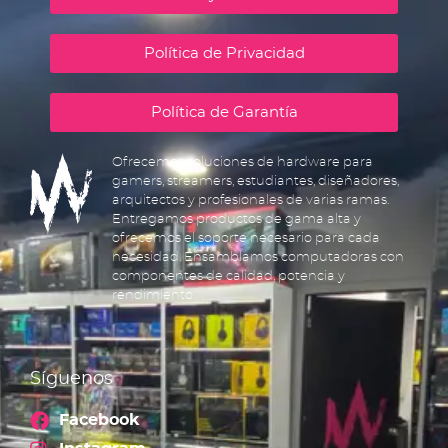
Política de Privacidad
Política de Garantía
Ofrecemos soluciones de hardware para
gamers, streamers, estudiantes, diseñadores,
arquitectos y profesionales de varias ramas.
Entregamos productos de gama alta y
ofrecemos el soporte necesario para cada
necesidad. Ensamblamos computadoras con
componentes de calidad, potencia y
rendimiento.
Síguenos
Facebook