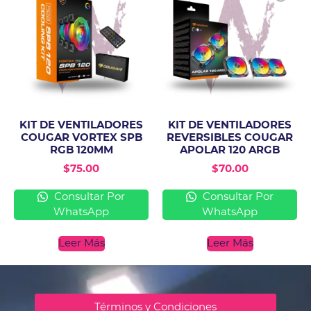
KIT DE VENTILADORES
KIT DE VENTILADORES
COUGAR VORTEX SPB
REVERSIBLES COUGAR
RGB 120MM
APOLAR 120 ARGB
$
75.00
$
70.00
Consultar Por
Consultar Por
WhatsApp
WhatsApp
Leer Más
Leer Más
Términos y Condiciones