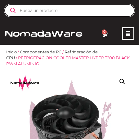
0
Inicio
/
Componentes de PC
/
Refrigeración de
CPU
/ REFRIGERACION COOLER MASTER HYPER T200 BLACK
PWM ALUMINIO