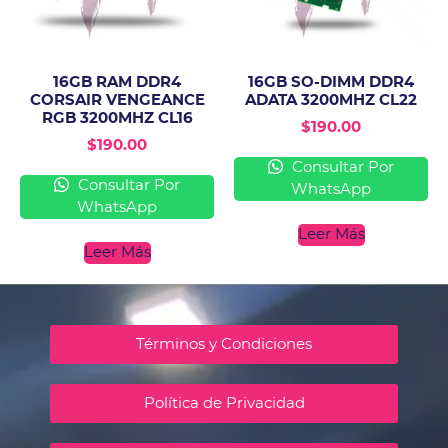
16GB RAM DDR4
16GB SO-DIMM DDR4
CORSAIR VENGEANCE
ADATA 3200MHZ CL22
RGB 3200MHZ CL16
$
190.00
$
190.00
Consultar Por
Consultar Por
WhatsApp
WhatsApp
Leer Más
Leer Más
Términos y Condiciones
Política de Privacidad