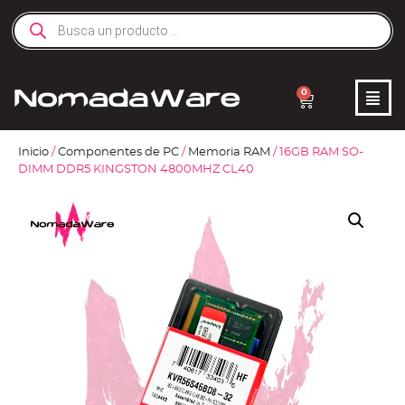
0
Inicio
/
Componentes de PC
/
Memoria RAM
/ 16GB RAM SO-
DIMM DDR5 KINGSTON 4800MHZ CL40