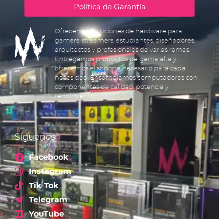
Política de Garantía
Ofrecemos soluciones de hardware para
gamers, streamers, estudiantes, diseñadores,
arquitectos y profesionales de varias ramas.
Entregamos productos de gama alta y
ofrecemos el soporte necesario para cada
necesidad. Ensamblamos computadoras con
componentes de calidad, potencia y
rendimiento.
Síguenos
Facebook
Instagram
Tik Tok
Telegram
YouTube