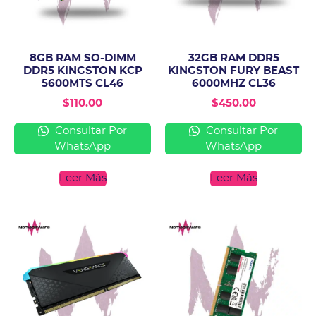
8GB RAM SO-DIMM
32GB RAM DDR5
DDR5 KINGSTON KCP
KINGSTON FURY BEAST
5600MTS CL46
6000MHZ CL36
$
110.00
$
450.00
Consultar Por
Consultar Por
WhatsApp
WhatsApp
Leer Más
Leer Más