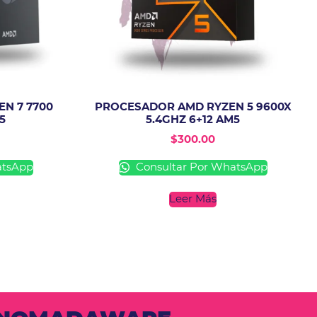
N 7 7700
PROCESADOR AMD RYZEN 5 9600X
5
5.4GHZ 6+12 AM5
$
300.00
atsApp
Consultar Por WhatsApp
Leer Más