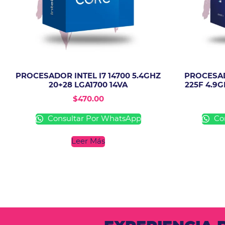
PROCESADOR INTEL I7 14700 5.4GHZ
PROCESAD
20+28 LGA1700 14VA
225F 4.9G
$
470.00
Consultar Por WhatsApp
Con
Leer Más