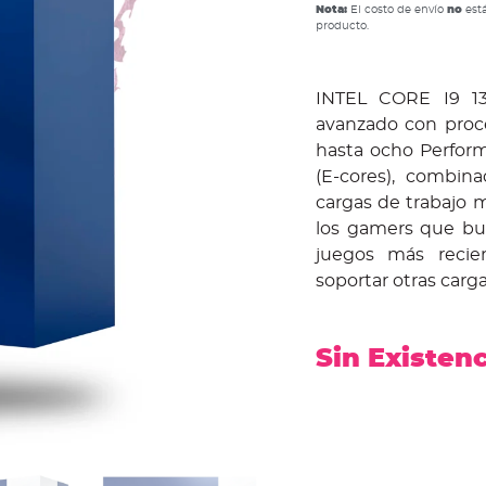
Nota:
El costo de envío
no
está
producto.
INTEL CORE I9 13
avanzado con proc
hasta ocho Performa
(E-cores), combin
cargas de trabajo 
los gamers que bu
juegos más recien
soportar otras carga
Sin Existen