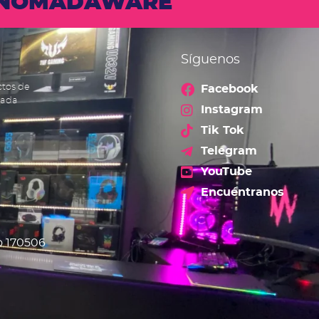
N NOMADAWARE
Síguenos
ctos de
Facebook
cada
Instagram
Tik Tok
Telegram
YouTube
Encuéntranos
o 170506