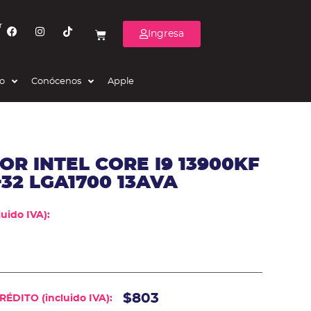
r
Ingresa
eo
Conócenos
Apple
R INTEL CORE I9 13900KF
+32 LGA1700 13AVA
uido IVA):
$803
ÉDITO (incluido IVA):