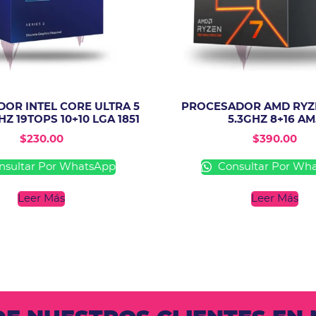
OR INTEL CORE ULTRA 5
PROCESADOR AMD RYZE
HZ 19TOPS 10+10 LGA 1851
5.3GHZ 8+16 AM
$
230.00
$
390.00
sultar Por WhatsApp
Consultar Por Wh
Leer Más
Leer Más