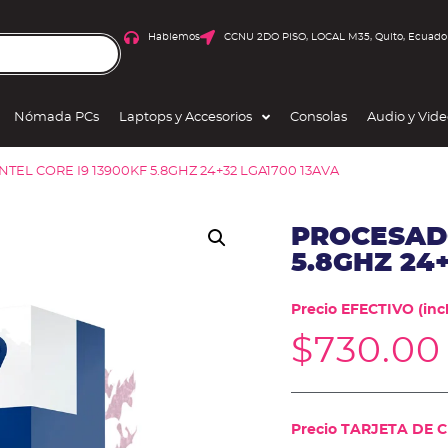
Hablemos
CCNU 2DO PISO, LOCAL M35, Quito, Ecuado
Nómada PCs
Laptops y Accesorios
Consolas
Audio y Vid
TEL CORE I9 13900KF 5.8GHZ 24+32 LGA1700 13AVA
PROCESADO
5.8GHZ 24
Precio EFECTIVO (incl
$
730.00
Precio TARJETA DE CR