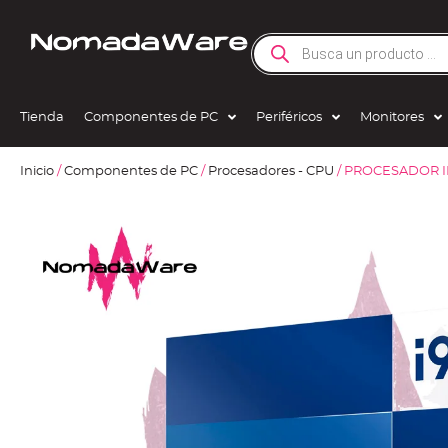
Tienda
Componentes de PC
Periféricos
Monitores
Inicio
/
Componentes de PC
/
Procesadores - CPU
/ PROCESADOR IN