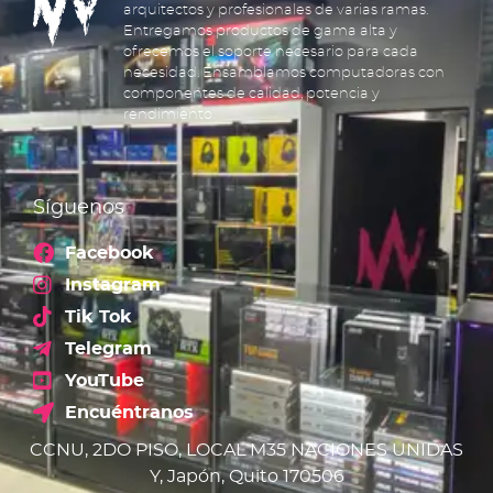
arquitectos y profesionales de varias ramas.
Entregamos productos de gama alta y
ofrecemos el soporte necesario para cada
necesidad. Ensamblamos computadoras con
componentes de calidad, potencia y
rendimiento.
Síguenos
Facebook
Instagram
Tik Tok
Telegram
YouTube
Encuéntranos
CCNU, 2DO PISO, LOCAL M35 NACIONES UNIDAS
Y, Japón, Quito 170506