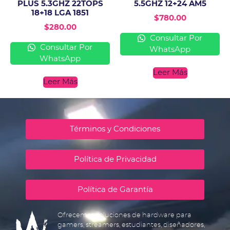
PLUS 5.3GHZ 22TOPS
5.5GHZ 12+24 AM5
18+18 LGA 1851
$
780.00
$
280.00
Consultar Por
Consultar Por
WhatsApp
WhatsApp
Leer Más
Leer Más
Términos y Condiciones
Política de Privacidad
Política de Garantía
Ofrecemos soluciones de hardware para
gamers, streamers, estudiantes, diseñadores,