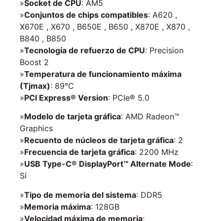
»
Socket de CPU
: AM5
»
Conjuntos de chips compatibles
: A620 ,
X670E , X670 , B650E , B650 , X870E , X870 ,
B840 , B850
»
Tecnología de refuerzo de CPU
: Precision
Boost 2
»
Temperatura de funcionamiento máxima
(Tjmax)
: 89°C
»
PCI Express® Version
: PCIe® 5.0
»
Modelo de tarjeta gráfica
: AMD Radeon™
Graphics
»
Recuento de núcleos de tarjeta gráfica
: 2
»
Frecuencia de tarjeta gráfica
: 2200 MHz
»
USB Type-C® DisplayPort™ Alternate Mode
:
Sí
»
Tipo de memoria del sistema
: DDR5
»
Memoria máxima
: 128GB
»
Velocidad máxima de memoria
: