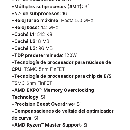
»
Múltiples subprocesos (SMT)
: Sí
»
N.º de subprocesos
: 16
»
Reloj turbo máximo
: Hasta 5.0 GHz
»
Reloj base
: 4.2 GHz
»
Caché L1
: 512 KB
»
Caché L2
: 8 MB
»
Caché L3
: 96 MB
»
TDP predeterminada
: 120W
»
Tecnología de procesador para núcleos de
CPU
: TSMC 5nm FinFET
»
Tecnología de procesador para chip de E/S
:
TSMC 6nm FinFET
»
AMD EXPO™ Memory Overclocking
Technology
: Sí
»
Precision Boost Overdrive
: Sí
»
Compensaciones de voltaje del optimizador
de curva
: Sí
»
AMD Ryzen™ Master Support
: Sí