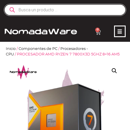
0
Inicio
/
Componentes de PC
/
Procesadores -
CPU
/ PROCESADOR AMD RYZEN 7 7800X3D 5GHZ 8+16 AM5