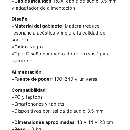
»
Cables incluidos
: RCA, cable de audio 3.5 mm
y adaptador de alimentación
Diseño
»
Material del gabinete
: Madera (reduce
resonancia acústica y mejora la calidad del
sonido)
»
Color
: Negro
»Tipo: Diseño compacto tipo bookshelf para
escritorio
Alimentación
»
Fuente de poder
: 100–240 V universal
Compatibilidad
»PC y laptops
»Smartphones y tablets
»Dispositivos con salida de audio 3.5 mm
»
Dimensiones aproximadas
: 13 × 14 × 23 cm
»
Peso
: ~3 kg