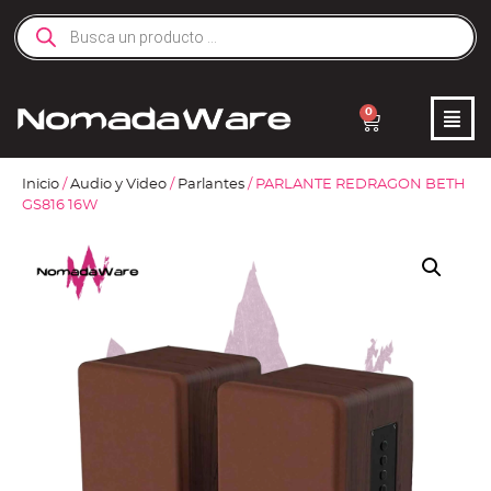
0
Inicio
/
Audio y Video
/
Parlantes
/ PARLANTE REDRAGON BETH
GS816 16W