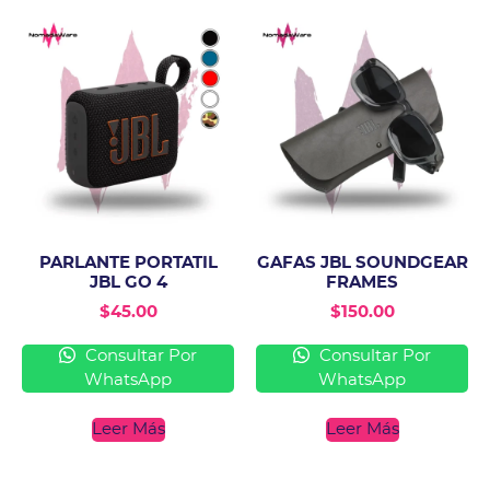
PARLANTE PORTATIL
GAFAS JBL SOUNDGEAR
JBL GO 4
FRAMES
$
45.00
$
150.00
Consultar Por
Consultar Por
WhatsApp
WhatsApp
Leer Más
Leer Más