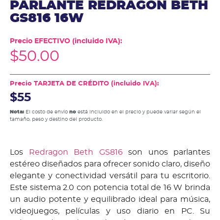
PARLANTE REDRAGON BETH
GS816 16W
Precio EFECTIVO (incluido IVA):
$
50.00
Precio TARJETA DE CRÉDITO (incluido IVA):
$55
Nota:
El costo de envío
no
está incluido en el precio y puede variar según el
tamaño, peso y destino del producto.
Los
Redragon Beth GS816
son unos parlantes
estéreo diseñados para ofrecer sonido claro, diseño
elegante y conectividad versátil para tu escritorio.
Este sistema 2.0 con potencia total de 16 W brinda
un audio potente y equilibrado ideal para música,
videojuegos, películas y uso diario en PC. Su