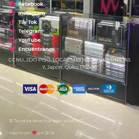
Facebook
Instagram
Tik Tok
Telegram
YouTube
Encuéntranos
CCNU, 2DO PISO, LOCAL M35 NACIONES UNIDAS
Y, Japón, Quito 170506
© Todos los derechos reservados 2022
Hecho con
por BKB​​