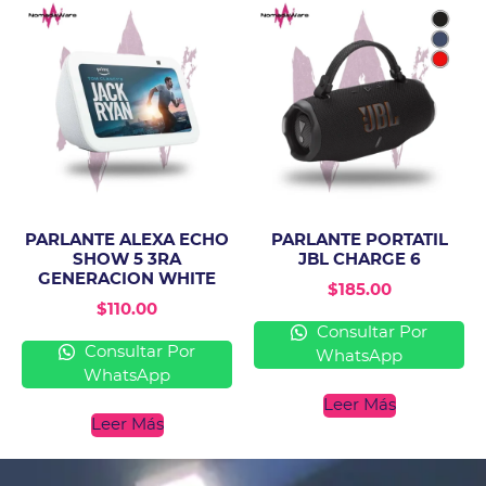
PARLANTE ALEXA ECHO
PARLANTE PORTATIL
SHOW 5 3RA
JBL CHARGE 6
GENERACION WHITE
$
185.00
$
110.00
Consultar Por
Consultar Por
WhatsApp
WhatsApp
Leer Más
Leer Más