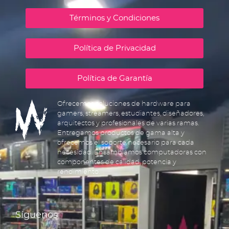
Términos y Condiciones
Política de Privacidad
Política de Garantía
Ofrecemos soluciones de hardware para
gamers, streamers, estudiantes, diseñadores,
arquitectos y profesionales de varias ramas.
Entregamos productos de gama alta y
ofrecemos el soporte necesario para cada
necesidad. Ensamblamos computadoras con
componentes de calidad, potencia y
rendimiento.
Síguenos