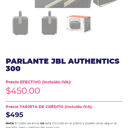
PARLANTE JBL AUTHENTICS
300
Precio EFECTIVO (incluido IVA):
$
450.00
Precio TARJETA DE CRÉDITO (incluido IVA):
$495
Nota:
El costo de envío
no
está incluido en el precio y puede variar según el
tamaño, peso y destino del producto.