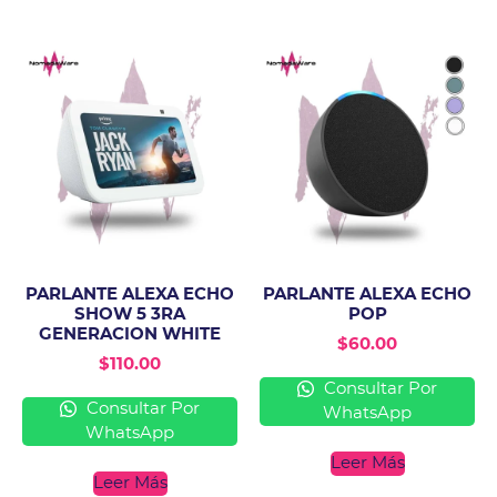
PARLANTE ALEXA ECHO
PARLANTE ALEXA ECHO
SHOW 5 3RA
POP
GENERACION WHITE
$
60.00
$
110.00
Consultar Por
Consultar Por
WhatsApp
WhatsApp
Leer Más
Leer Más