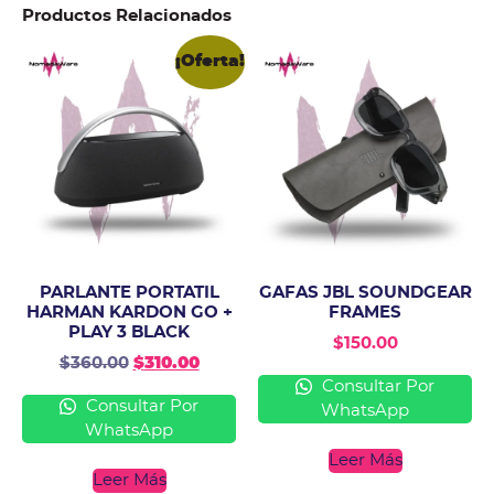
Productos Relacionados
¡Oferta!
PARLANTE PORTATIL
GAFAS JBL SOUNDGEAR
HARMAN KARDON GO +
FRAMES
PLAY 3 BLACK
$
150.00
$
360.00
$
310.00
Consultar Por
Consultar Por
WhatsApp
WhatsApp
Leer Más
Leer Más