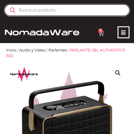
0
Inicio
/
Audio y Video
/
Parlantes
/ PARLANTE JBL AUTHENTICS
300