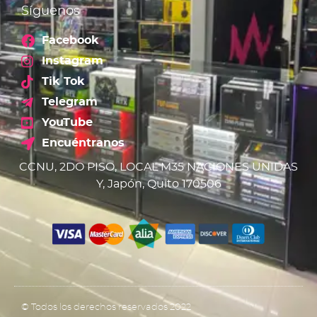
Síguenos
Facebook
Instagram
Tik Tok
Telegram
YouTube
Encuéntranos
CCNU, 2DO PISO, LOCAL M35 NACIONES UNIDAS
Y, Japón, Quito 170506
© Todos los derechos reservados 2022