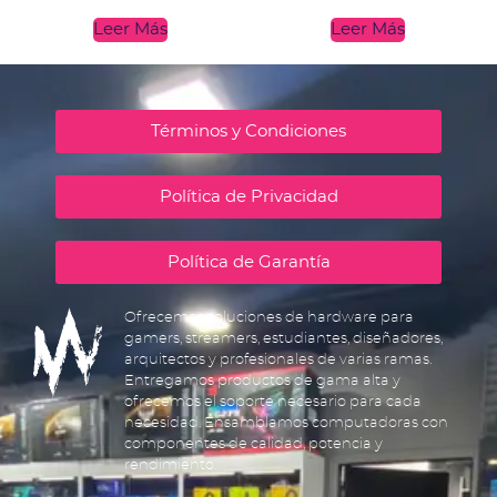
Leer Más
Leer Más
Términos y Condiciones
Política de Privacidad
Política de Garantía
Ofrecemos soluciones de hardware para
gamers, streamers, estudiantes, diseñadores,
arquitectos y profesionales de varias ramas.
Entregamos productos de gama alta y
ofrecemos el soporte necesario para cada
necesidad. Ensamblamos computadoras con
componentes de calidad, potencia y
rendimiento.