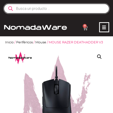
0
Inicio
/
Periféricos
/
Mouse
/ MOUSE RAZER DEATHADDER V3