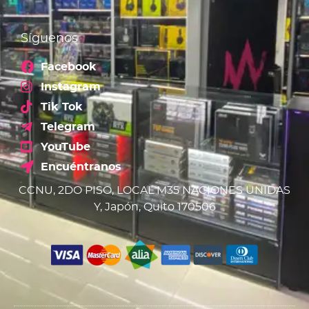
Síguenos
Facebook
Instagram
Tik Tok
Telegram
YouTube
Encuéntranos
CCNU, 2DO PISO, LOCAL M35 NACIONES UNIDAS
Y, Japón, Quito 170506