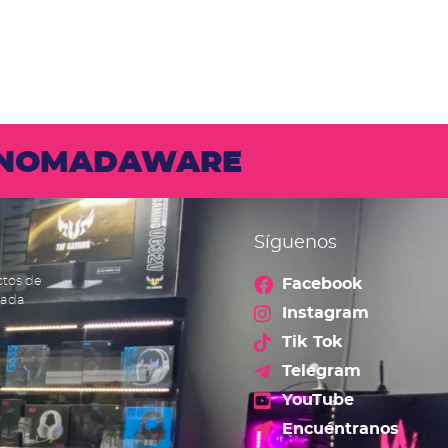
N NOMADAWARE
Síguenos
ctos de
Facebook
cada
Instagram
Tik Tok
Telegram
YouTube
Encuéntranos