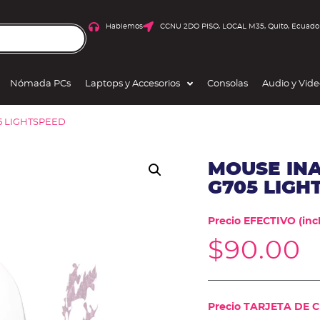
Hablemos
CCNU 2DO PISO, LOCAL M35, Quito, Ecuado
Nómada PCs
Laptops y Accesorios
Consolas
Audio y Vid
5 LIGHTSPEED
MOUSE IN
G705 LIGH
Precio EFECTIVO (incl
$
90.00
Precio TARJETA DE CR