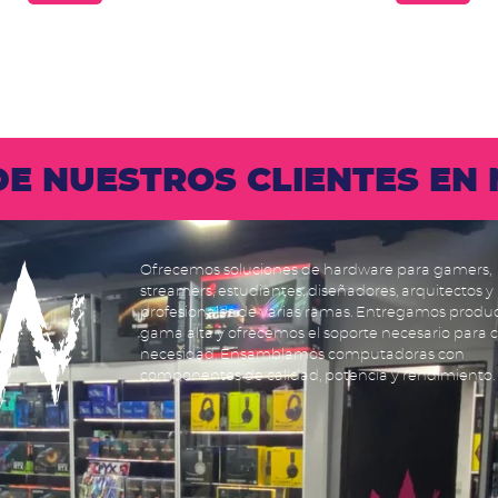
 DE NUESTROS CLIENTES E
Ofrecemos soluciones de hardware para gamers,
streamers, estudiantes, diseñadores, arquitectos y
profesionales de varias ramas. Entregamos produ
gama alta y ofrecemos el soporte necesario para 
necesidad. Ensamblamos computadoras con
componentes de calidad, potencia y rendimiento.