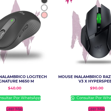
NALAMBRICO LOGITECH
MOUSE INALAMBRICO RAZE
GNATURE M650 M
V3 X HYPERSPE
$
40.00
$
90.00
sultar Por WhatsApp
Consultar Por Wh
Leer Más
Leer Más