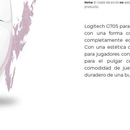
Nota:
El costo de envío
no
está
producto.
Logitech G705 par
con una forma co
completamente equ
Con una estética 
para jugadores co
para el pulgar c
comodidad de jue
duradero de una b