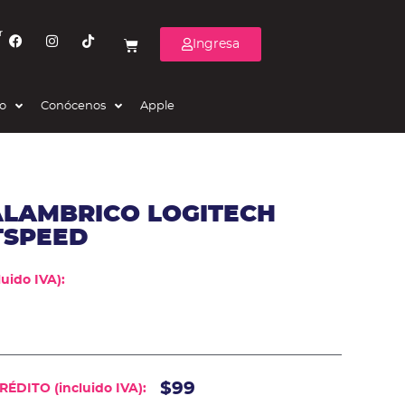
r
Ingresa
eo
Conócenos
Apple
ALAMBRICO LOGITECH
TSPEED
uido IVA):
$99
ÉDITO (incluido IVA):