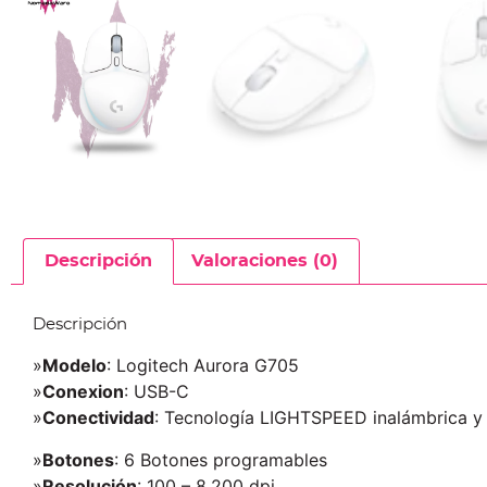
Descripción
Valoraciones (0)
Descripción
»
Modelo
: Logitech Aurora G705
»
Conexion
: USB-C
»
Conectividad
: Tecnología LIGHTSPEED inalámbrica y
»
Botones
: 6 Botones programables
»
Resolución
: 100 – 8.200 dpi