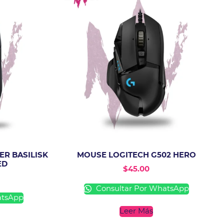
R BASILISK
MOUSE LOGITECH G502 HERO
ED
$
45.00
Consultar Por WhatsApp
atsApp
Leer Más