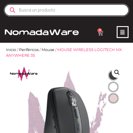
0
Inicio
/
Periféricos
/
Mouse
/ MOUSE WIRELESS LOGITECH MX
ANYWHERE 3S