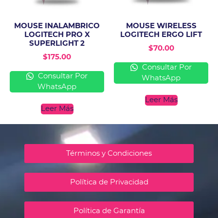
MOUSE INALAMBRICO
MOUSE WIRELESS
LOGITECH PRO X
LOGITECH ERGO LIFT
SUPERLIGHT 2
$
70.00
$
175.00
Consultar Por
Consultar Por
WhatsApp
WhatsApp
Leer Más
Leer Más
Términos y Condiciones
Política de Privacidad
Política de Garantía