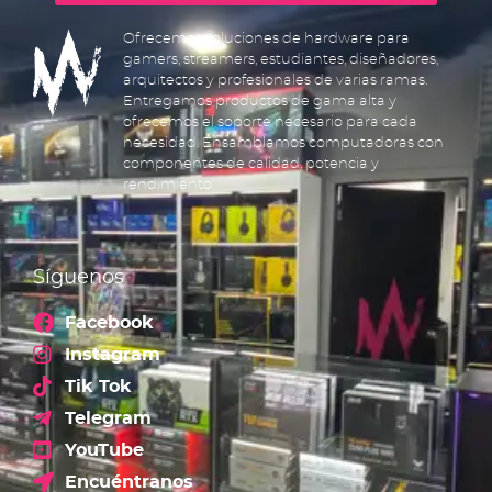
Ofrecemos soluciones de hardware para
gamers, streamers, estudiantes, diseñadores,
arquitectos y profesionales de varias ramas.
Entregamos productos de gama alta y
ofrecemos el soporte necesario para cada
necesidad. Ensamblamos computadoras con
componentes de calidad, potencia y
rendimiento.
Síguenos
Facebook
Instagram
Tik Tok
Telegram
YouTube
Encuéntranos