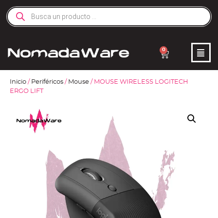
0
Inicio
/
Periféricos
/
Mouse
/ MOUSE WIRELESS LOGITECH
ERGO LIFT