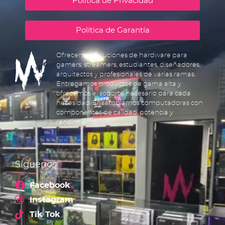
Política de Privacidad
Política de Garantía
Ofrecemos soluciones de hardware para
gamers, streamers, estudiantes, diseñadores,
arquitectos y profesionales de varias ramas.
Entregamos productos de gama alta y
ofrecemos el soporte necesario para cada
necesidad. Ensamblamos computadoras con
componentes de calidad, potencia y
rendimiento.
Síguenos
Facebook
Instagram
Tik Tok