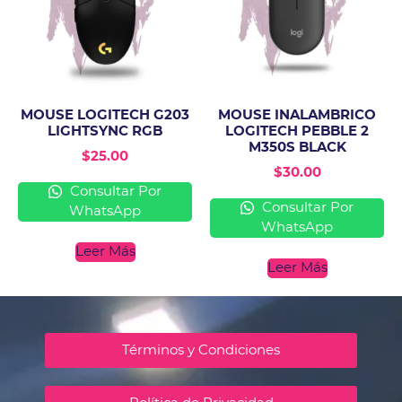
MOUSE LOGITECH G203
MOUSE INALAMBRICO
LIGHTSYNC RGB
LOGITECH PEBBLE 2
M350S BLACK
$
25.00
$
30.00
Consultar Por
Consultar Por
WhatsApp
WhatsApp
Leer Más
Leer Más
Términos y Condiciones