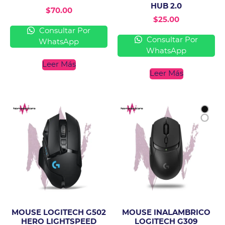
HUB 2.0
$
70.00
$
25.00
Consultar Por
Consultar Por
WhatsApp
WhatsApp
Leer Más
Leer Más
MOUSE LOGITECH G502
MOUSE INALAMBRICO
HERO LIGHTSPEED
LOGITECH G309