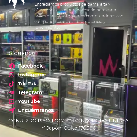
Entregamos productos de gama alta y
ofrecemos el soporte necesario para cada
necesidad. Ensamblamos computadoras con
componentes de calidad, potencia y
rendimiento.
Síguenos
Facebook
Instagram
Tik Tok
Telegram
YouTube
Encuéntranos
CCNU, 2DO PISO, LOCAL M35 NACIONES UNIDAS
Y, Japón, Quito 170506