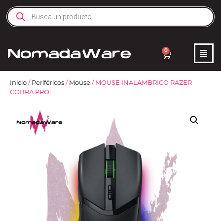
0
Inicio
/
Periféricos
/
Mouse
/ MOUSE INALAMBRICO RAZER
COBRA PRO