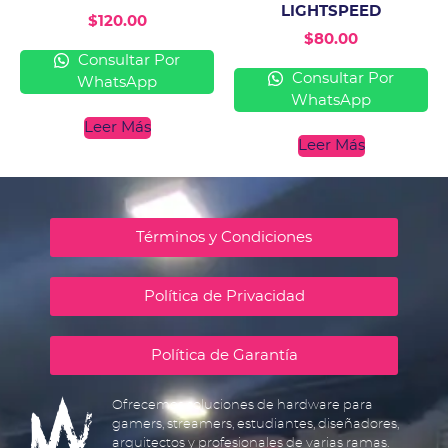
LIGHTSPEED
$
120.00
$
80.00
Consultar Por
Consultar Por
WhatsApp
WhatsApp
Leer Más
Leer Más
Términos y Condiciones
Política de Privacidad
Política de Garantía
Ofrecemos soluciones de hardware para
gamers, streamers, estudiantes, diseñadores,
arquitectos y profesionales de varias ramas.