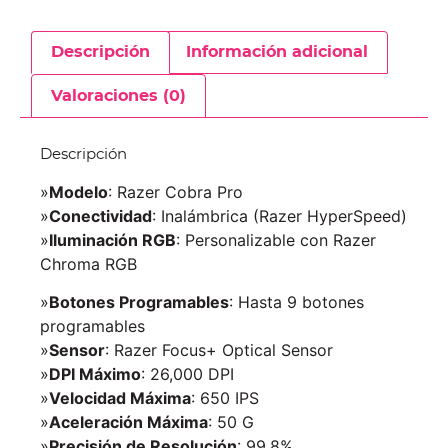
Descripción
Información adicional
Valoraciones (0)
Descripción
»
Modelo
: Razer Cobra Pro
»
Conectividad
: Inalámbrica (Razer HyperSpeed)
»
Iluminación RGB
: Personalizable con Razer
Chroma RGB
»
Botones Programables
: Hasta 9 botones
programables
»
Sensor
: Razer Focus+ Optical Sensor
»
DPI Máximo
: 26,000 DPI
»
Velocidad Máxima
: 650 IPS
»
Aceleración Máxima
: 50 G
»
Precisión de Resolución
: 99.8%