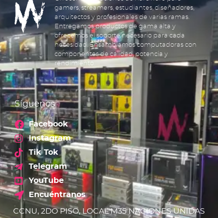
gamers, streamers, estudiantes, diseñadores,
arquitectos y profesionales de varias ramas.
Entregamos productos de gama alta y
ofrecemos el soporte necesario para cada
necesidad. Ensamblamos computadoras con
componentes de calidad, potencia y
rendimiento.
Síguenos
Facebook
Instagram
Tik Tok
Telegram
YouTube
Encuéntranos
CCNU, 2DO PISO, LOCAL M35 NACIONES UNIDAS