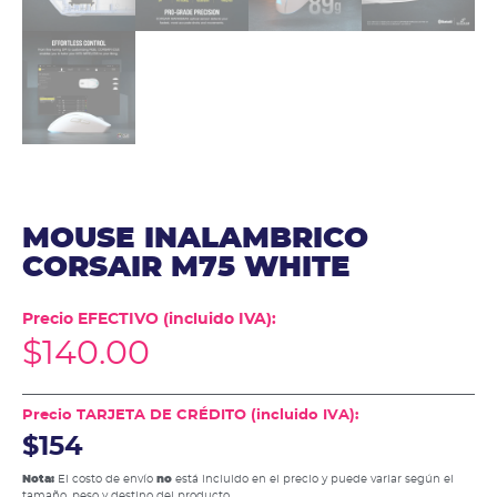
MOUSE INALAMBRICO
CORSAIR M75 WHITE
Precio EFECTIVO (incluido IVA):
$
140.00
Precio TARJETA DE CRÉDITO (incluido IVA):
$154
Nota:
El costo de envío
no
está incluido en el precio y puede variar según el
tamaño, peso y destino del producto.