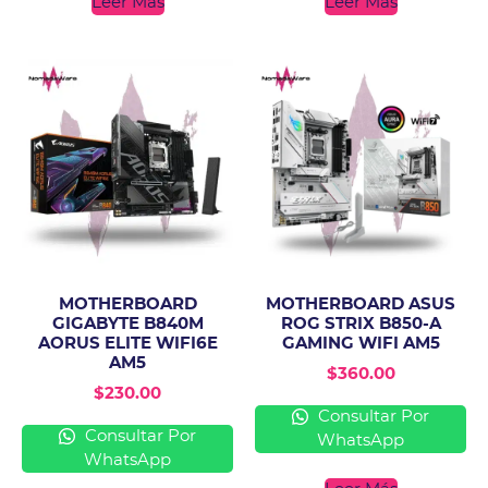
Leer Más
Leer Más
MOTHERBOARD
MOTHERBOARD ASUS
GIGABYTE B840M
ROG STRIX B850-A
AORUS ELITE WIFI6E
GAMING WIFI AM5
AM5
$
360.00
$
230.00
Consultar Por
Consultar Por
WhatsApp
WhatsApp