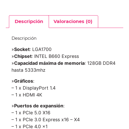
Descripción
Valoraciones (0)
Descripción
»
Socket
: LGA1700
»
Chipset
: INTEL B660 Express
»
Capacidad máxima de memoria
: 128GB DDR4
hasta 5333mhz
»
Gráficos
:
– 1 x DisplayPort 1.4
– 1 x HDMI 4K
»
Puertos de expansión
:
– 1 x PCle 5.0 X16
– 1 x PCIe 3.0 Express x16 – X4
– 1 x PCIe 4.0 x1