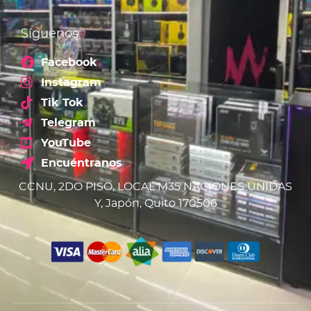
Síguenos
Facebook
Instagram
Tik Tok
Telegram
YouTube
Encuéntranos
CCNU, 2DO PISO, LOCAL M35 NACIONES UNIDAS
Y, Japón, Quito 170506