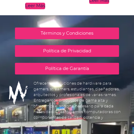
Leer Más
Leer Más
Términos y Condiciones
Política de Privacidad
Política de Garantía
Ofrecemos soluciones de hardware para
gamers, streamers, estudiantes, diseñadores,
arquitectos y profesionales de varias ramas.
Entregamos productos de gama alta y
ofrecemos el soporte necesario para cada
necesidad. Ensamblamos computadoras con
componentes de calidad, potencia y
rendimiento.