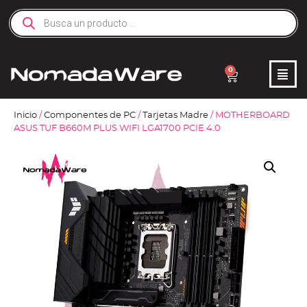
0
Inicio
/
Componentes de PC
/
Tarjetas Madre
/ MOTHERBOARD
ASUS TUF B660M PLUS WIFI LGA1700 PCIE 4.0