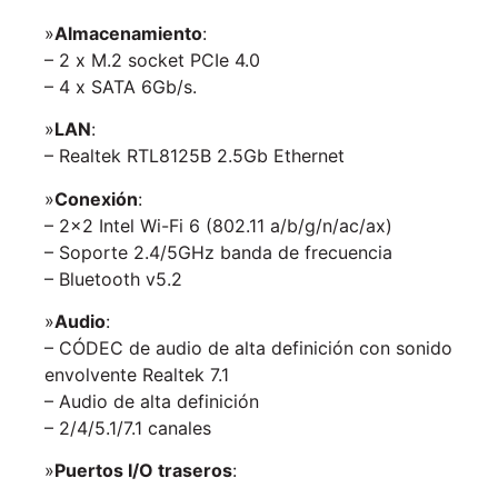
»
Almacenamiento
:
– 2 x M.2 socket PCIe 4.0
– 4 x SATA 6Gb/s.
»
LAN
:
– Realtek RTL8125B 2.5Gb Ethernet
»
Conexión
:
– 2×2 Intel Wi-Fi 6 (802.11 a/b/g/n/ac/ax)
– Soporte 2.4/5GHz banda de frecuencia
– Bluetooth v5.2
»
Audio
:
– CÓDEC de audio de alta definición con sonido
envolvente Realtek 7.1
– Audio de alta definición
– 2/4/5.1/7.1 canales
»
Puertos I/O traseros
: