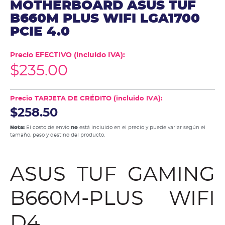
MOTHERBOARD ASUS TUF
B660M PLUS WIFI LGA1700
PCIE 4.0
Precio EFECTIVO (incluido IVA):
$
235.00
Precio TARJETA DE CRÉDITO (incluido IVA):
$258.50
Nota:
El costo de envío
no
está incluido en el precio y puede variar según el
tamaño, peso y destino del producto.
ASUS TUF GAMING
B660M-PLUS WIFI
D4