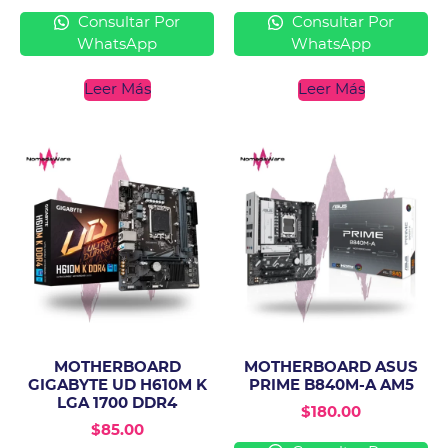
Consultar Por
Consultar Por
WhatsApp
WhatsApp
Leer Más
Leer Más
MOTHERBOARD
MOTHERBOARD ASUS
GIGABYTE UD H610M K
PRIME B840M-A AM5
LGA 1700 DDR4
$
180.00
$
85.00