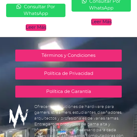
Consultar Por
Consultar Por
WhatsApp
WhatsApp
Leer Más
Leer Más
Términos y Condiciones
Política de Privacidad
Política de Garantía
Ofrecemos soluciones de hardware para
gamers, streamers, estudiantes, diseñadores,
arquitectos y profesionales de varias ramas.
Entregamos productos de gama alta y
ofrecemos el soporte necesario para cada
necesidad. Ensamblamos computadoras con