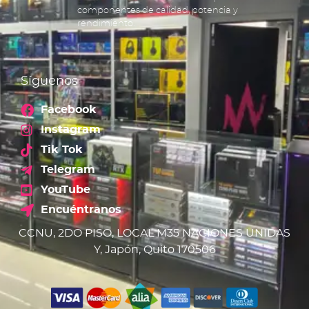
componentes de calidad, potencia y
rendimiento.
Síguenos
Facebook
Instagram
Tik Tok
Telegram
YouTube
Encuéntranos
CCNU, 2DO PISO, LOCAL M35 NACIONES UNIDAS
Y, Japón, Quito 170506