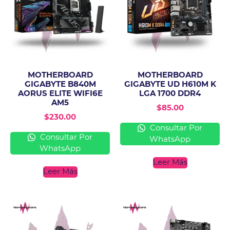
MOTHERBOARD
MOTHERBOARD
GIGABYTE B840M
GIGABYTE UD H610M K
AORUS ELITE WIFI6E
LGA 1700 DDR4
AM5
$
85.00
$
230.00
Consultar Por
Consultar Por
WhatsApp
WhatsApp
Leer Más
Leer Más