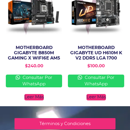
MOTHERBOARD
MOTHERBOARD
GIGABYTE B850M
GIGABYTE UD H610M K
GAMING X WIFI6E AM5
V2 DDR5 LGA 1700
$
240.00
$
100.00
Consultar Por
Consultar Por
WhatsApp
WhatsApp
Leer Más
Leer Más
Términos y Condiciones