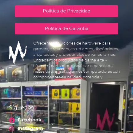
Política de Privacidad
Política de Garantía
Ofrecemos soluciones de hardware para
gamers, streamers, estudiantes, diseñadores,
arquitectos y profesionales de varias ramas.
Entregamos productos de gama alta y
ofrecemos el soporte necesario para cada
necesidad. Ensamblamos computadoras con
componentes de calidad, potencia y
rendimiento.
Síguenos
Facebook
Instagram