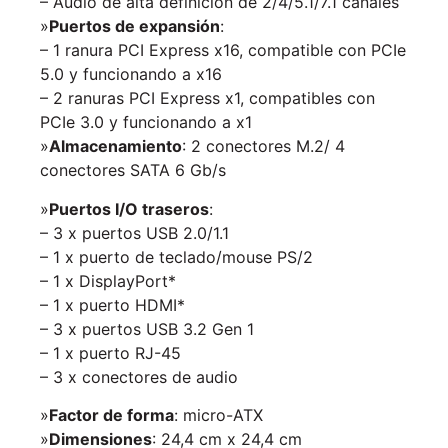
– Audio de alta definición de 2/4/5.1/7.1 canales
»
Puertos de expansión
:
– 1 ranura PCI Express x16, compatible con PCIe
5.0 y funcionando a x16
– 2 ranuras PCI Express x1, compatibles con
PCIe 3.0 y funcionando a x1
»
Almacenamiento
: 2 conectores M.2/ 4
conectores SATA 6 Gb/s
»
Puertos I/O traseros
:
– 3 x puertos USB 2.0/1.1
– 1 x puerto de teclado/mouse PS/2
– 1 x DisplayPort*
– 1 x puerto HDMI*
– 3 x puertos USB 3.2 Gen 1
– 1 x puerto RJ-45
– 3 x conectores de audio
»
Factor de forma
: micro-ATX
»
Dimensiones
: 24,4 cm x 24,4 cm