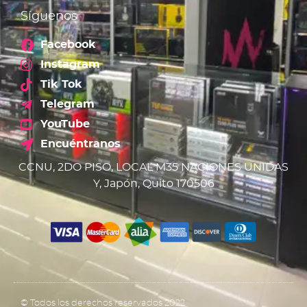
Síguenos
Facebook
Instagram
Tik Tok
Telegram
YouTube
Encuéntranos
CCNU, 2DO PISO, LOCAL M35 NACIONES UNIDAS
Y, Japón, Quito 170506
© Todos los derechos reservados 2022