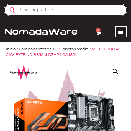
0
Inicio
/
Componentes de PC
/
Tarjetas Madre
/ MOTHERBOARD
GIGABYTE UD B860M D3HP LGA 1851