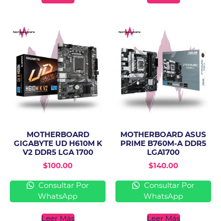
MOTHERBOARD
MOTHERBOARD ASUS
GIGABYTE UD H610M K
PRIME B760M-A DDR5
V2 DDR5 LGA 1700
LGA1700
$
100.00
$
140.00
Consultar Por
Consultar Por
WhatsApp
WhatsApp
Leer Más
Leer Más