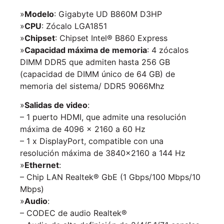
»
Modelo
: Gigabyte UD B860M D3HP
»
CPU
: Zócalo LGA1851
»
Chipset
: Chipset Intel® B860 Express
»
Capacidad máxima de memoria
: 4 zócalos
DIMM DDR5 que admiten hasta 256 GB
(capacidad de DIMM único de 64 GB) de
memoria del sistema/ DDR5 9066Mhz
»
Salidas de video
:
– 1 puerto HDMI, que admite una resolución
máxima de 4096 x 2160 a 60 Hz
– 1 x DisplayPort, compatible con una
resolución máxima de 3840×2160 a 144 Hz
»
Ethernet
:
– Chip LAN Realtek® GbE (1 Gbps/100 Mbps/10
Mbps)
»
Audio
:
– CODEC de audio Realtek®