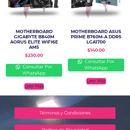
MOTHERBOARD
MOTHERBOARD ASUS
GIGABYTE B840M
PRIME B760M-A DDR5
AORUS ELITE WIFI6E
LGA1700
AM5
$
140.00
$
230.00
Consultar Por
Consultar Por
WhatsApp
WhatsApp
Leer Más
Leer Más
Términos y Condiciones