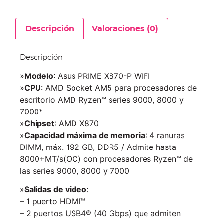
Descripción
Valoraciones (0)
Descripción
»
Modelo
: Asus PRIME X870-P WIFI
»
CPU
: AMD Socket AM5 para procesadores de
escritorio AMD Ryzen™ series 9000, 8000 y
7000*
»
Chipset
: AMD X870
»
Capacidad máxima de memoria
: 4 ranuras
DIMM, máx. 192 GB, DDR5 / Admite hasta
8000+MT/s(OC) con procesadores Ryzen™ de
las series 9000, 8000 y 7000
»
Salidas de video
:
– 1 puerto HDMI™
– 2 puertos USB4® (40 Gbps) que admiten