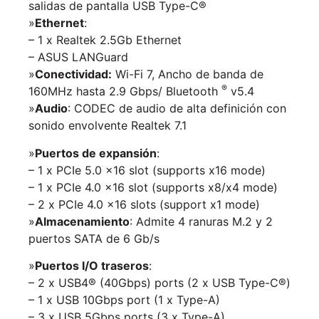
salidas de pantalla USB Type-C®
»
Ethernet
:
– 1 x Realtek 2.5Gb Ethernet
– ASUS LANGuard
»
Conectividad:
Wi-Fi 7, Ancho de banda de
®
160MHz hasta 2.9 Gbps/ Bluetooth
v5.4
»
Audio
: CODEC de audio de alta definición con
sonido envolvente Realtek 7.1
»
Puertos de expansión
:
– 1 x PCIe 5.0 x16 slot (supports x16 mode)
– 1 x PCIe 4.0 x16 slot (supports x8/x4 mode)
– 2 x PCIe 4.0 x16 slots (support x1 mode)
»
Almacenamiento
: Admite 4 ranuras M.2 y 2
puertos SATA de 6 Gb/s
»
Puertos I/O traseros
:
– 2 x USB4® (40Gbps) ports (2 x USB Type-C®)
– 1 x USB 10Gbps port (1 x Type-A)
– 3 x USB 5Gbps ports (3 x Type-A)