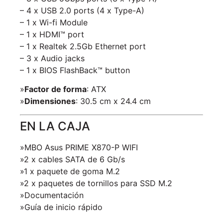
– 4 x USB 2.0 ports (4 x Type-A)
– 1 x Wi-fi Module
– 1 x HDMI™ port
– 1 x Realtek 2.5Gb Ethernet port
– 3 x Audio jacks
– 1 x BIOS FlashBack™ button
»
Factor de forma
: ATX
»
Dimensiones
: 30.5 cm x 24.4 cm
EN LA CAJA
»MBO Asus PRIME X870-P WIFI
»2 x cables SATA de 6 Gb/s
»1 x paquete de goma M.2
»2 x paquetes de tornillos para SSD M.2
»Documentación
»Guía de inicio rápido