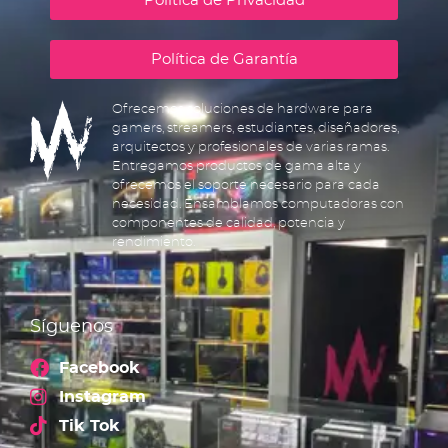
Política de Privacidad
Política de Garantía
Ofrecemos soluciones de hardware para
gamers, streamers, estudiantes, diseñadores,
arquitectos y profesionales de varias ramas.
Entregamos productos de gama alta y
ofrecemos el soporte necesario para cada
necesidad. Ensamblamos computadoras con
componentes de calidad, potencia y
rendimiento.
Síguenos
Facebook
Instagram
Tik Tok