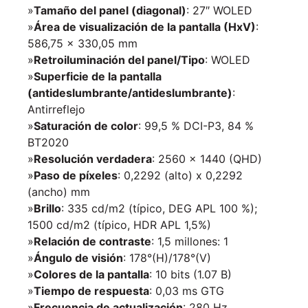
»
Tamaño del panel (diagonal)
: 27″ WOLED
»
Área de visualización de la pantalla (HxV)
:
586,75 x 330,05 mm
»
Retroiluminación del panel/Tipo
: WOLED
»
Superficie de la pantalla
(antideslumbrante/antideslumbrante)
:
Antirreflejo
»
Saturación de color
: 99,5 % DCI-P3, 84 %
BT2020
»
Resolución verdadera
: 2560 x 1440 (QHD)
»
Paso de píxeles
: 0,2292 (alto) x 0,2292
(ancho) mm
»
Brillo
: 335 cd/m2 (típico, DEG APL 100 %);
1500 cd/m2 (típico, HDR APL 1,5%)
»
Relación de contraste
: 1,5 millones: 1
»
Ángulo de visión
: 178°(H)/178°(V)
»
Colores de la pantalla
: 10 bits (1.07 B)
»
Tiempo de respuesta
: 0,03 ms GTG
»
Frecuencia de actualización
: 280 Hz