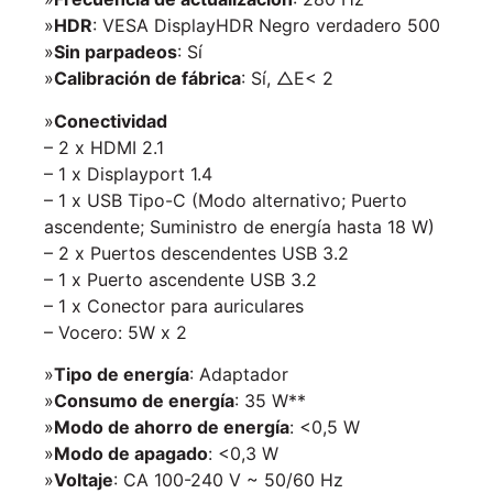
»
HDR
: VESA DisplayHDR Negro verdadero 500
»
Sin parpadeos
: Sí
»
Calibración de fábrica
: Sí, △E< 2
»
Conectividad
– 2 x HDMI 2.1
– 1 x Displayport 1.4
– 1 x USB Tipo-C (Modo alternativo; Puerto
ascendente; Suministro de energía hasta 18 W)
– 2 x Puertos descendentes USB 3.2
– 1 x Puerto ascendente USB 3.2
– 1 x Conector para auriculares
– Vocero: 5W x 2
»
Tipo de energía
: Adaptador
»
Consumo de energía
: 35 W**
»
Modo de ahorro de energía
: <0,5 W
»
Modo de apagado
: <0,3 W
»
Voltaje
: CA 100-240 V ~ 50/60 Hz