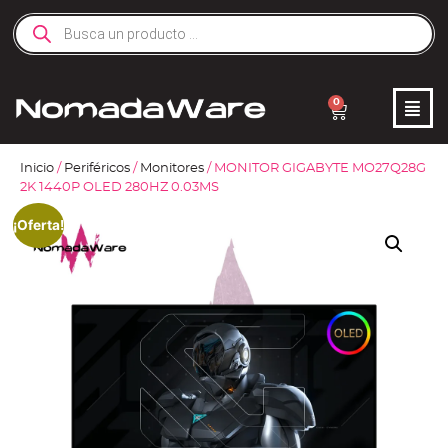
0
Inicio
/
Periféricos
/
Monitores
/ MONITOR GIGABYTE MO27Q28G
2K 1440P OLED 280HZ 0.03MS
¡Oferta!