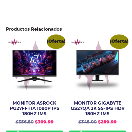
Productos Relacionados
¡Oferta!
¡Oferta!
MONITOR ASROCK
MONITOR GIGABYTE
PG27FFT1A 1080P IPS
GS27QA 2K SS-IPS HDR
180HZ 1MS
180HZ 1MS
$
356.50
$
309.99
$
345.00
$
289.99