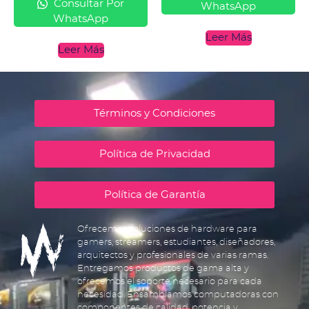
Consultar Por
WhatsApp
WhatsApp
Leer Más
Leer Más
Términos y Condiciones
Política de Privacidad
Política de Garantía
Ofrecemos soluciones de hardware para
gamers, streamers, estudiantes, diseñadores,
arquitectos y profesionales de varias ramas.
Entregamos productos de gama alta y
ofrecemos el soporte necesario para cada
necesidad. Ensamblamos computadoras con
componentes de calidad, potencia y