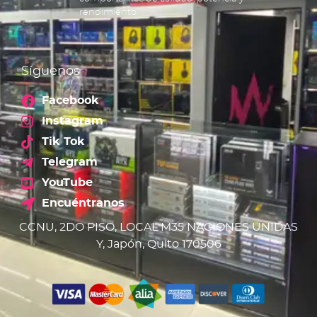
rendimiento.
Síguenos
Facebook
Instagram
Tik Tok
Telegram
YouTube
Encuéntranos
CCNU, 2DO PISO, LOCAL M35 NACIONES UNIDAS
Y, Japón, Quito 170506