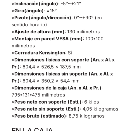
»
Inclinación(ángulo)
: -5°~+21°
»
Giro(ángulo)
: ±15°
»
Pivote(ángulo/dirección)
: 0°~+90° (en
sentido horario)
»
Ajuste de altura (mm)
: 130 milímetros
»
Montaje en pared VESA (mm)
: 100*100
milímetros
»
Cerradura Kensington
: Sí
»
Dimensiones físicas con soporte (An. x Al. x
Pr.)
: 604,4 x 526,5 x 187,5 mm
»
Dimensiones físicas sin soporte (An. x Al. x
Pr.)
: 604,4 x 350,2 x 54,4 mm
»
Dimensiones de la caja (An. x Al. x Pr.)
:
795*131*475 milímetros
»
Peso neto con soporte (Esti.)
: 6 kilos
»
Peso neto sin soporte (Esti.)
: 4,05 kilogramos
»
Peso bruto (estimado)
: 8,75 kilogramos
EN LA CAJA