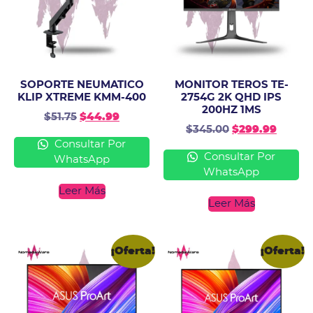
SOPORTE NEUMATICO
MONITOR TEROS TE-
KLIP XTREME KMM-400
2754G 2K QHD IPS
200HZ 1MS
$
51.75
$
44.99
$
345.00
$
299.99
Consultar Por
Consultar Por
WhatsApp
WhatsApp
Leer Más
Leer Más
¡Oferta!
¡Oferta!