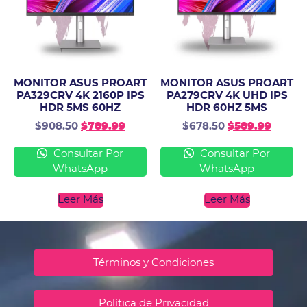
MONITOR ASUS PROART
MONITOR ASUS PROART
PA329CRV 4K 2160P IPS
PA279CRV 4K UHD IPS
HDR 5MS 60HZ
HDR 60HZ 5MS
$
908.50
$
789.99
$
678.50
$
589.99
Consultar Por
Consultar Por
WhatsApp
WhatsApp
Leer Más
Leer Más
Términos y Condiciones
Política de Privacidad