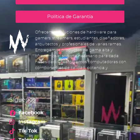
Política de Garantía
Ofrecemos soluciones de hardware para
gamers, streamers, estudiantes, diseñadores,
arquitectos y profesionales de varias ramas.
Entregamos productos de gama alta y
ofrecemos el soporte necesario para cada
necesidad. Ensamblamos computadoras con
componentes de calidad, potencia y
rendimiento.
Síguenos
Facebook
Instagram
Tik Tok