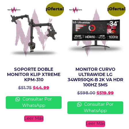
¡Oferta!
¡Oferta!
SOPORTE DOBLE
MONITOR CURVO
MONITOR KLIP XTREME
ULTRAWIDE LG
KPM-310
34WR50QK-B 2K VA HDR
100HZ 5MS
$
51.75
$
44.99
$
598.00
$
519.99
Consultar Por
Consultar Por
WhatsApp
WhatsApp
Leer Más
Leer Más