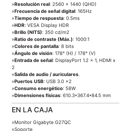
»
Resolución real
: 2560 x 1440 (QHD)
»
Frecuencia de señal digital
: 165Hz
»
Tiempo de respuesta
: 0.5ms
»
HDR
: VESA Display HDR
»
Brillo (NITS)
: 350 cd/m2
»
Ratio de contraste (Máx.)
: 1000:1
»
Colores de pantalla
: 8 bits
»
Ángulo de visión
: 178° (H) / 178° (V)
»
Entrada de señal
: DisplayPort 1.2 x 1, HDMI x
2
»
Salida de audio / auriculares
.
»
Puertos
USB
: USB 3.0 x2
»
Consumo energético
: 58W
»
Dimensiones físicas
: 610.3*367.4*84.5 mm
EN LA CAJA
»Monitor Gigabyte G27QC
»Soporte