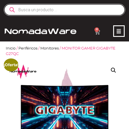
0
Inicio
/
Periféricos
/
Monitores
/ MONITOR GAMER GIGABYTE
G27QC
¡Oferta!