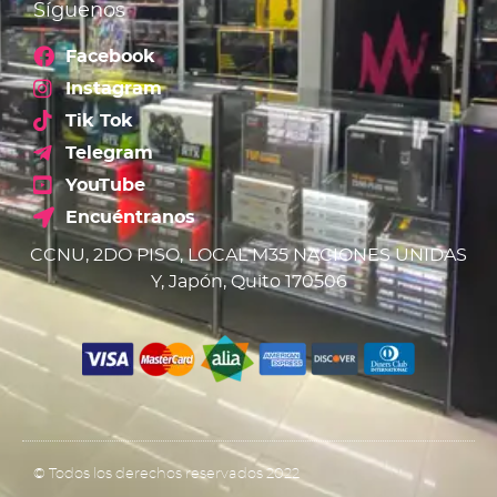
Síguenos
Facebook
Instagram
Tik Tok
Telegram
YouTube
Encuéntranos
CCNU, 2DO PISO, LOCAL M35 NACIONES UNIDAS
Y, Japón, Quito 170506
© Todos los derechos reservados 2022