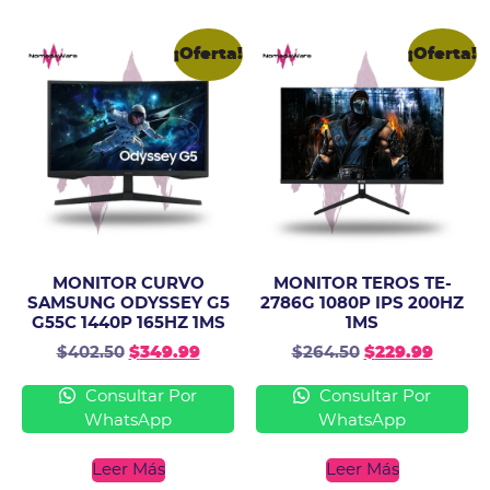
¡Oferta!
¡Oferta!
MONITOR CURVO
MONITOR TEROS TE-
SAMSUNG ODYSSEY G5
2786G 1080P IPS 200HZ
G55C 1440P 165HZ 1MS
1MS
$
402.50
$
349.99
$
264.50
$
229.99
Consultar Por
Consultar Por
WhatsApp
WhatsApp
Leer Más
Leer Más