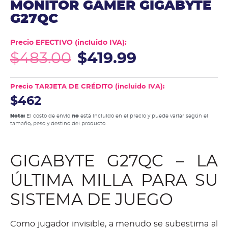
MONITOR GAMER GIGABYTE
G27QC
Precio EFECTIVO (incluido IVA):
$
483.00
$
419.99
Precio TARJETA DE CRÉDITO (incluido IVA):
$462
Nota:
El costo de envío
no
está incluido en el precio y puede variar según el
tamaño, peso y destino del producto.
GIGABYTE G27QC – LA
ÚLTIMA MILLA PARA SU
SISTEMA DE JUEGO
Como jugador invisible, a menudo se subestima al