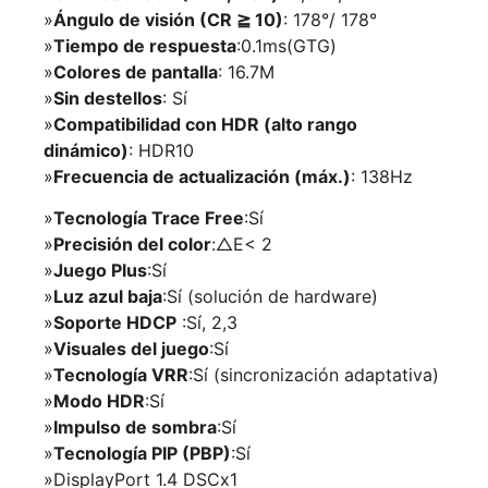
»
Ángulo de visión (CR ≧ 10)
: 178°/ 178°
»
Tiempo de respuesta
:0.1ms(GTG)
»
Colores de pantalla
: 16.7M
»
Sin destellos
: Sí
»
Compatibilidad con HDR (alto rango
dinámico)
: HDR10
»
Frecuencia de actualización (máx.)
: 138Hz
»
Tecnología Trace Free
:
Sí
»
Precisión del color
:
△E< 2
»
Juego Plus
:
Sí
»
Luz azul baja
:
Sí (solución de hardware)
»
Soporte HDCP
:
Sí, 2,3
»
Visuales del juego
:
Sí
»
Tecnología VRR
:
Sí (sincronización adaptativa)
»
Modo HDR
:
Sí
»
Impulso de sombra
:
Sí
»
Tecnología PIP (PBP)
:
Sí
»DisplayPort 1.4 DSC
x1