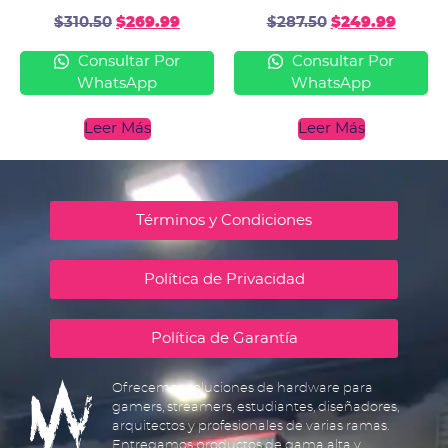
$
310.50
$
269.99
$
287.50
$
249.99
Consultar Por
Consultar Por
WhatsApp
WhatsApp
Leer Más
Leer Más
Términos y Condiciones
Política de Privacidad
Política de Garantía
Ofrecemos soluciones de hardware para
gamers, streamers, estudiantes, diseñadores,
arquitectos y profesionales de varias ramas.
Entregamos productos de gama alta y