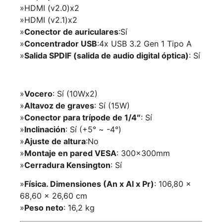
»HDMI (v2.0)
x2
»HDMI (v2.1)
x2
»
Conector de auriculares
:
Sí
»
Concentrador USB
:
4x USB 3.2 Gen 1 Tipo A
»
Salida SPDIF (salida de audio digital óptica)
:
Sí
»
Vocero
:
Sí (10Wx2)
»
Altavoz de graves
:
Sí (15W)
»
Conector para trípode de 1/4″
:
Sí
»
Inclinación
:
Sí (+5° ~ -4°)
»
Ajuste de altura
:
No
»
Montaje en pared VESA
:
300x300mm
»
Cerradura Kensington
:
Sí
»
Física. Dimensiones (An x Al x Pr)
: 106,80 x
68,60 x 26,60 cm
»
Peso neto
:
16,2 kg