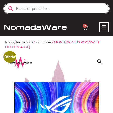
0
Inicio
/
Periféricos
/
Monitores
/ MONITOR ASUS ROG SWIFT
OLED PG48UQ
¡Oferta!