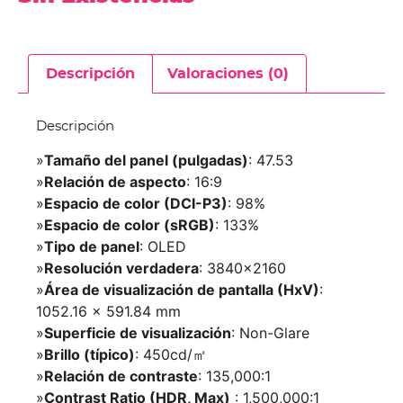
Descripción
Valoraciones (0)
Descripción
»
Tamaño del panel (pulgadas)
: 47.53
»
Relación de aspecto
: 16:9
»
Espacio de color (DCI-P3)
: 98%
»
Espacio de color (sRGB)
: 133%
»
Tipo de panel
: OLED
»
Resolución verdadera
: 3840×2160
»
Área de visualización de pantalla (HxV)
:
1052.16 x 591.84 mm
»
Superficie de visualización
: Non-Glare
»
Brillo (típico)
: 450cd/㎡
»
Relación de contraste
: 135,000:1
»
Contrast Ratio (HDR, Max)
: 1,500,000:1