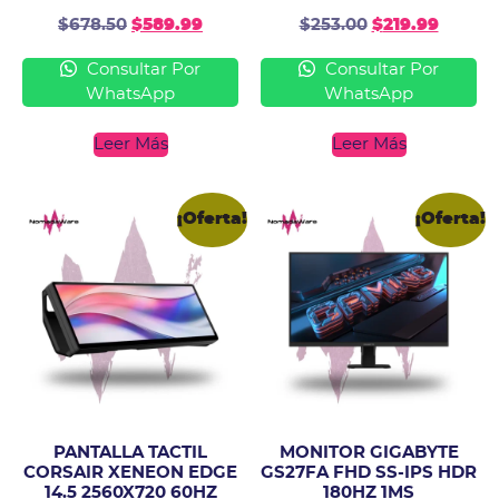
$
678.50
$
589.99
$
253.00
$
219.99
Consultar Por
Consultar Por
WhatsApp
WhatsApp
Leer Más
Leer Más
¡Oferta!
¡Oferta!
PANTALLA TACTIL
MONITOR GIGABYTE
CORSAIR XENEON EDGE
GS27FA FHD SS-IPS HDR
14.5 2560X720 60HZ
180HZ 1MS