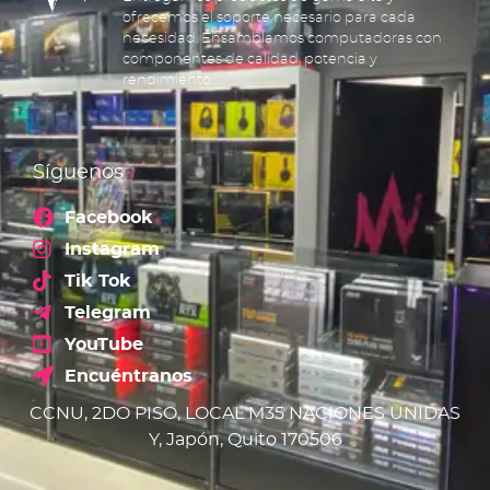
ofrecemos el soporte necesario para cada
necesidad. Ensamblamos computadoras con
componentes de calidad, potencia y
rendimiento.
Síguenos
Facebook
Instagram
Tik Tok
Telegram
YouTube
Encuéntranos
CCNU, 2DO PISO, LOCAL M35 NACIONES UNIDAS
Y, Japón, Quito 170506