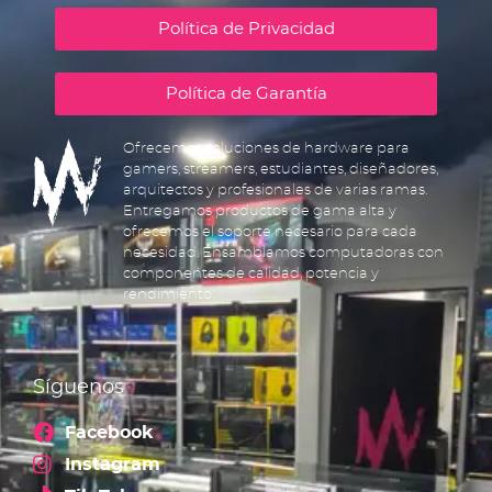
Política de Privacidad
Política de Garantía
Ofrecemos soluciones de hardware para
gamers, streamers, estudiantes, diseñadores,
arquitectos y profesionales de varias ramas.
Entregamos productos de gama alta y
ofrecemos el soporte necesario para cada
necesidad. Ensamblamos computadoras con
componentes de calidad, potencia y
rendimiento.
Síguenos
Facebook
Instagram