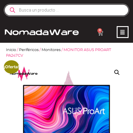
0
Inicio
/
Periféricos
/
Monitores
/ MONITOR ASUS PROART
PA247CV
¡Oferta!