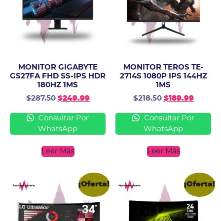
MONITOR GIGABYTE
MONITOR TEROS TE-
GS27FA FHD SS-IPS HDR
2714S 1080P IPS 144HZ
180HZ 1MS
1MS
$
287.50
$
249.99
$
218.50
$
189.99
Consultar Por
Consultar Por
WhatsApp
WhatsApp
Leer Más
Leer Más
¡Oferta!
¡Oferta!