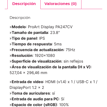
Descripción
Valoraciones (0)
Descripción
»
Modelo
: ProArt Display PA247CV
»
Tamaño de pantalla
: 23.8″
»
Tipo de panel
: IPS
»
Tiempo de respuesta
: 5ms
»
Frecuencia de actualización
: 75Hz
»
Resolución
: 1920×1080
»
Superficie de visualización
: sin reflejos
»
Área de visualización de la pantalla (H x V)
:
527,04 x 296,46 mm
»
Entrada de video
: HDMI (v1.4) x 1 / USB-C x 1 /
DisplayPort 1.2 x 2
»
Toma de auriculares
: sí
»
Entrada de audio para PC
: Sí
»
Espacio de color (sRGB)
: 100%