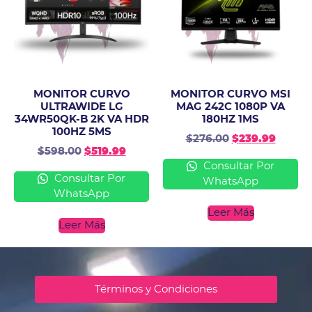
MONITOR CURVO
MONITOR CURVO MSI
ULTRAWIDE LG
MAG 242C 1080P VA
34WR50QK-B 2K VA HDR
180HZ 1MS
100HZ 5MS
$
276.00
$
239.99
$
598.00
$
519.99
Consultar Por
Consultar Por
WhatsApp
WhatsApp
Leer Más
Leer Más
Términos y Condiciones