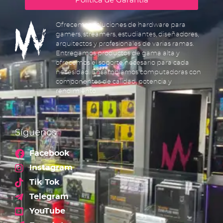
Política de Garantía
Ofrecemos soluciones de hardware para
gamers, streamers, estudiantes, diseñadores,
arquitectos y profesionales de varias ramas.
Entregamos productos de gama alta y
ofrecemos el soporte necesario para cada
necesidad. Ensamblamos computadoras con
componentes de calidad, potencia y
rendimiento.
Síguenos
Facebook
Instagram
Tik Tok
Telegram
YouTube