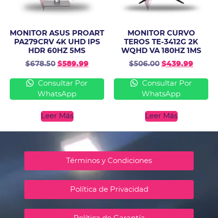
MONITOR ASUS PROART
MONITOR CURVO
PA279CRV 4K UHD IPS
TEROS TE-3412G 2K
HDR 60HZ 5MS
WQHD VA 180HZ 1MS
$
678.50
$
589.99
$
506.00
$
439.99
Consultar Por
Consultar Por
WhatsApp
WhatsApp
Leer Más
Leer Más
Términos y Condiciones
Política de Privacidad