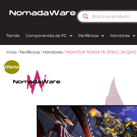
Tienda
Componentes de PC
Periféricos
Monitores
Inicio
/
Periféricos
/
Monitores
/ MONITOR TEROS TE-2754G 2K QHD 
¡Oferta!