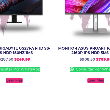
IGABYTE GS27FA FHD SS-
MONITOR ASUS PROART P
PS HDR 180HZ 1MS
2160P IPS HDR 5MS
$
287.50
$
249.99
$
908.50
$
789.9
sultar Por WhatsApp
Consultar Por Wh
Leer Más
Leer Más