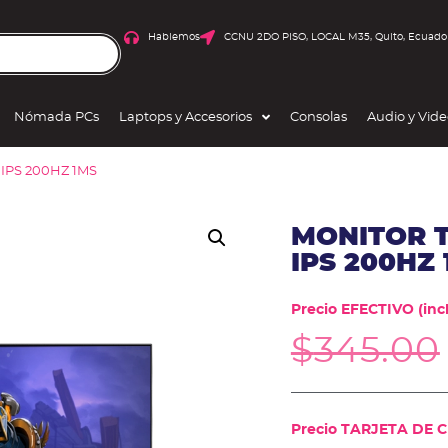
Hablemos
CCNU 2DO PISO, LOCAL M35, Quito, Ecuado
Nómada PCs
Laptops y Accesorios
Consolas
Audio y Vid
IPS 200HZ 1MS
MONITOR T
IPS 200HZ
Precio EFECTIVO (incl
$
345.00
Precio TARJETA DE CR