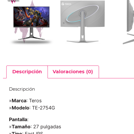
Descripción
Valoraciones (0)
Descripción
»
Marca
: Teros
»
Modelo
: TE-2754G
Pantalla
:
»
Tamaño
: 27 pulgadas
»
Tipo
: Fast IPS