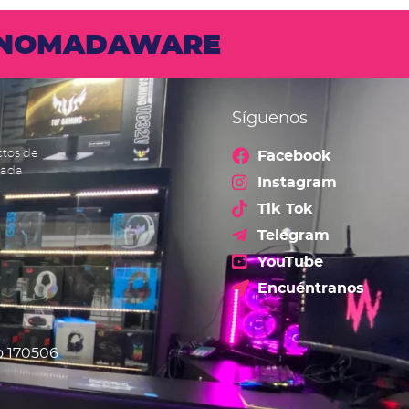
N NOMADAWARE
Síguenos
ctos de
Facebook
cada
Instagram
Tik Tok
Telegram
YouTube
Encuéntranos
o 170506