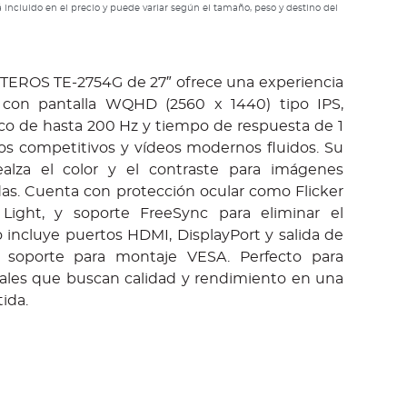
 incluido en el precio y puede variar según el tamaño, peso y destino del
TEROS TE-2754G de 27″ ofrece una experiencia
l con pantalla WQHD (2560 x 1440) tipo IPS,
sco de hasta 200 Hz y tiempo de respuesta de 1
gos competitivos y vídeos modernos fluidos. Su
alza el color y el contraste para imágenes
das. Cuenta con protección ocular como Flicker
ight, y soporte FreeSync para eliminar el
 incluye puertos HDMI, DisplayPort y salida de
 soporte para montaje VESA. Perfecto para
ales que buscan calidad y rendimiento en una
tida.