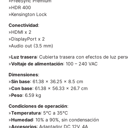
»FreeSync Premium
»HDR 400
»Kensington Lock
Conectividad
:
»HDMI x 2
»DisplayPort x 2
»Audio out (3.5 mm)
»
Luz trasera
: Cubierta trasera con efectos de luz per
»
Voltaje de alimentación
: 100 – 240 VAC
Dimensiones
:
»
Sin base
: 61.38 x 36.25 x 8.5 cm
»
Con base
: 61.38 x 56.33 x 26.7 cm
»
Peso
: 6.59 kg
Condiciones de operación
:
»
Temperatura
: 5°C a 35°C
»
Humedad
: 10% a 90%, sin condensación
»
Accesorios
: Adaptador DC 12V, 4A