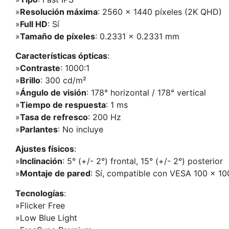
»
Resolución máxima
: 2560 x 1440 píxeles (2K QHD)
»
Full HD
: Sí
»
Tamaño de píxeles
: 0.2331 x 0.2331 mm
Características ópticas
:
»
Contraste
: 1000:1
»
Brillo
: 300 cd/m²
»
Ángulo de visión
: 178° horizontal / 178° vertical
»
Tiempo de respuesta
: 1 ms
»
Tasa de refresco
: 200 Hz
»
Parlantes
: No incluye
Ajustes físicos
:
»
Inclinación
: 5° (+/- 2°) frontal, 15° (+/- 2°) posterior
»
Montaje de pared
: Sí, compatible con VESA 100 x 1
Tecnologías
:
»Flicker Free
»Low Blue Light