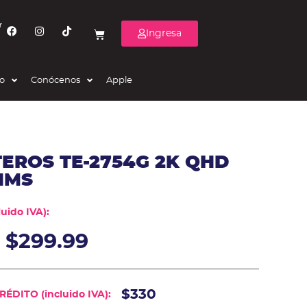
r
Ingresa
eo
Conócenos
Apple
EROS TE-2754G 2K QHD
 1MS
uido IVA):
$
299.99
$330
ÉDITO (incluido IVA):