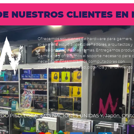
 DE NUESTROS CLIENTES E
Ofrecemos soluciones de hardware para gamers,
streamers, estudiantes, diseñadores, arquitectos y
profesionales de varias ramas. Entregamos produ
gama alta y ofrecemos el soporte necesario para 
necesidad. Ensamblamos computadoras con
componentes de calidad, potencia y rendimiento.
DO PISO, LOCAL M35 NACIONES UNIDAS Y, Japón, Quit