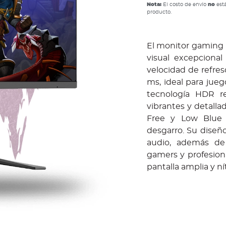
Nota:
El costo de envío
no
está
producto.
El monitor gaming 
visual excepciona
velocidad de refre
ms, ideal para jue
tecnología HDR re
vibrantes y detalla
Free y Low Blue L
desgarro. Su diseño
audio, además de
gamers y profesion
pantalla amplia y ní