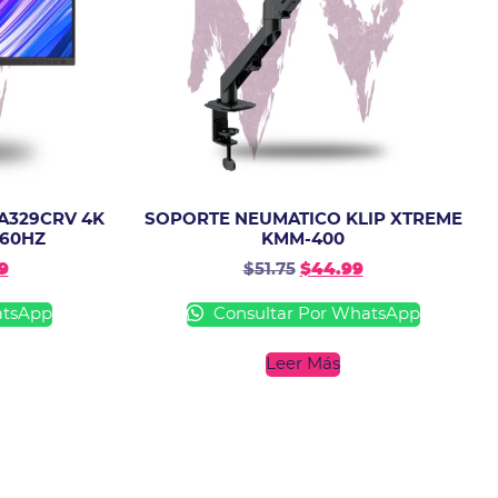
A329CRV 4K
SOPORTE NEUMATICO KLIP XTREME
 60HZ
KMM-400
9
$
51.75
$
44.99
atsApp
Consultar Por WhatsApp
Leer Más