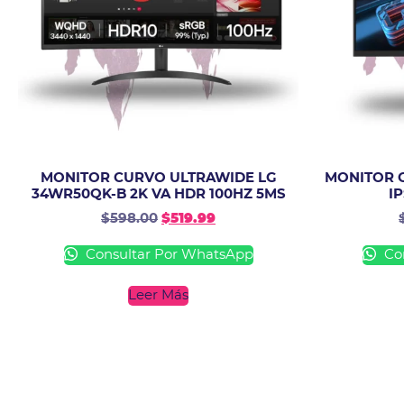
MONITOR CURVO ULTRAWIDE LG
MONITOR G
34WR50QK-B 2K VA HDR 100HZ 5MS
I
$
598.00
$
519.99
Consultar Por WhatsApp
Con
Leer Más