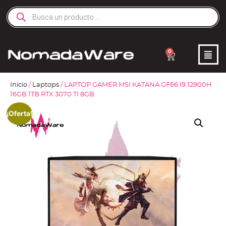
0
Inicio
/
Laptops
/ LAPTOP GAMER MSI KATANA GF66 I9 12900H
16GB 1TB RTX 3070 TI 8GB
¡Oferta!