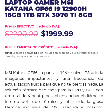
LAPTOP GAMER MSI
KATANA GF66 I9 12900H
16GB 1TB RTX 3070 TI 8GB
Precio EFECTIVO (incluido IVA):
$
2200.00
$
1999.99
Precio TARJETA DE CRÉDITO (incluido IVA):
Nota:
El costo de envío
no
está incluido en el precio y puede variar según el
tamaño, peso y destino del producto.
MSI Katana GF66 La pantalla 144Hz nivel IPS brinda
imágenes impactantes y una frecuencia de
actualización fluida para que no te pierdas nada. La
solución térmica dedicada para la CPU y GPU con
un total de 4 heat pipes. Al ensanchar el diámetro
interno del tubo térmico y utilizando la grasa
térmica exclusiva de MSI, asegura el máximo