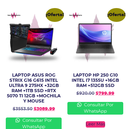
¡Oferta!
¡Oferta!
LAPTOP ASUS ROG
LAPTOP HP 250 G10
STRIX G16 G615 INTEL
INTEL I7 1355U +16GB
ULTRA 9 275HX +32GB
RAM +512GB SSD
RAM +1TB SSD +RTX
$
920.00
$
799.99
5070 TI 12GB +MOCHILA
Y MOUSE
Consultar Por
$
3553.50
$
3089.99
WhatsApp
Consultar Por
Leer Más
WhatsApp