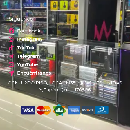
Síguenos
Facebook
Instagram
Tik Tok
Telegram
YouTube
Encuéntranos
CCNU, 2DO PISO, LOCAL M35 NACIONES UNIDAS
Y, Japón, Quito 170506