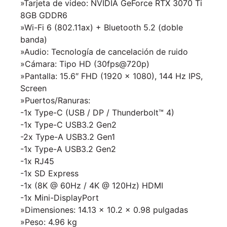
»Tarjeta de video: NVIDIA GeForce RTX 3070 Ti
8GB GDDR6
»Wi-Fi 6 (802.11ax) + Bluetooth 5.2 (doble
banda)
»Audio:
Tecnología de cancelación de ruido
»Cámara: Tipo HD (30fps@720p)
»Pantalla: 15.6″ FHD (1920 x 1080), 144 Hz IPS,
Screen
»Puertos/Ranuras:
-1x Type-C (USB / DP / Thunderbolt™ 4)
-1x Type-C USB3.2 Gen2
-2x Type-A USB3.2 Gen1
-1x Type-A USB3.2 Gen2
-1x RJ45
-1x SD Express
-1x (8K @ 60Hz / 4K @ 120Hz) HDMI
-1x Mini-DisplayPort
»Dimensiones: 14.13 x 10.2 x 0.98 pulgadas
»Peso: 4.96 kg