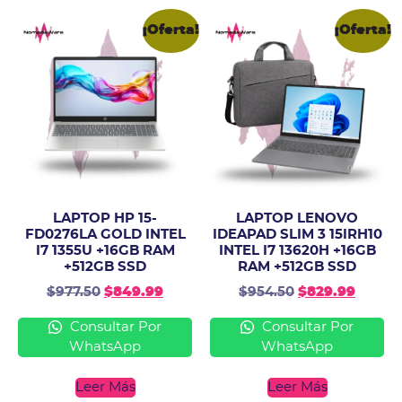
¡Oferta!
¡Oferta!
LAPTOP HP 15-
LAPTOP LENOVO
FD0276LA GOLD INTEL
IDEAPAD SLIM 3 15IRH10
I7 1355U +16GB RAM
INTEL I7 13620H +16GB
+512GB SSD
RAM +512GB SSD
$
977.50
$
849.99
$
954.50
$
829.99
Consultar Por
Consultar Por
WhatsApp
WhatsApp
Leer Más
Leer Más