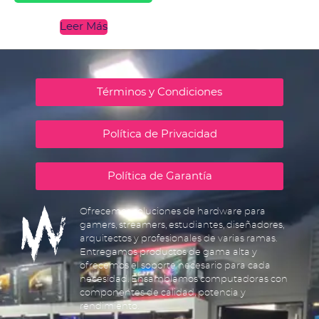
Leer Más
Términos y Condiciones
Política de Privacidad
Política de Garantía
Ofrecemos soluciones de hardware para
gamers, streamers, estudiantes, diseñadores,
arquitectos y profesionales de varias ramas.
Entregamos productos de gama alta y
ofrecemos el soporte necesario para cada
necesidad. Ensamblamos computadoras con
componentes de calidad, potencia y
rendimiento.