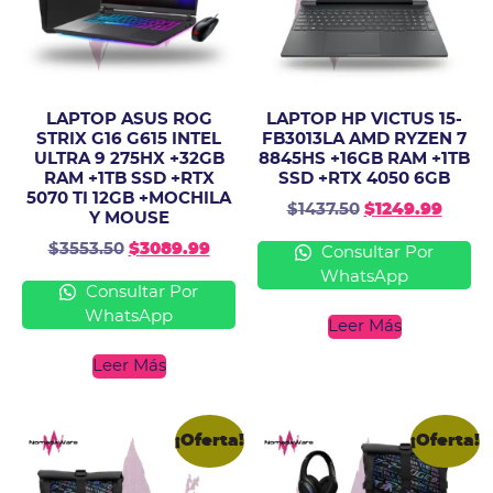
LAPTOP ASUS ROG
LAPTOP HP VICTUS 15-
STRIX G16 G615 INTEL
FB3013LA AMD RYZEN 7
ULTRA 9 275HX +32GB
8845HS +16GB RAM +1TB
RAM +1TB SSD +RTX
SSD +RTX 4050 6GB
5070 TI 12GB +MOCHILA
$
1437.50
$
1249.99
Y MOUSE
$
3553.50
$
3089.99
Consultar Por
WhatsApp
Consultar Por
WhatsApp
Leer Más
Leer Más
¡Oferta!
¡Oferta!