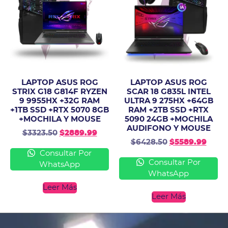
LAPTOP ASUS ROG
LAPTOP ASUS ROG
STRIX G18 G814F RYZEN
SCAR 18 G835L INTEL
9 9955HX +32G RAM
ULTRA 9 275HX +64GB
+1TB SSD +RTX 5070 8GB
RAM +2TB SSD +RTX
+MOCHILA Y MOUSE
5090 24GB +MOCHILA
AUDIFONO Y MOUSE
$
3323.50
$
2889.99
$
6428.50
$
5589.99
Consultar Por
Consultar Por
WhatsApp
WhatsApp
Leer Más
Leer Más