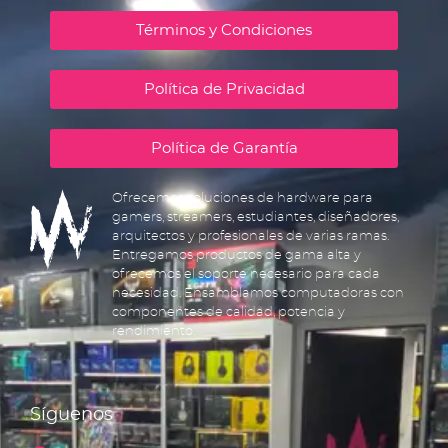
Términos y Condiciones
Política de Privacidad
Política de Garantía
Ofrecemos soluciones de hardware para
gamers, streamers, estudiantes, diseñadores,
arquitectos y profesionales de varias ramas.
Entregamos productos de gama alta y
ofrecemos el soporte necesario para cada
necesidad. Ensamblamos computadoras con
componentes de calidad, potencia y
rendimiento.
Síguenos