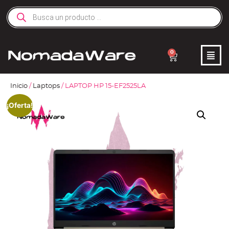
0
Inicio
/
Laptops
/ LAPTOP HP 15-EF2525LA
¡Oferta!