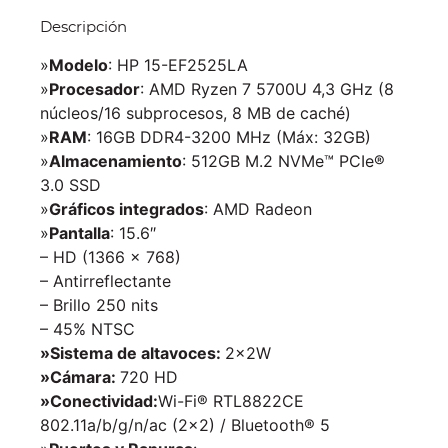
Descripción
»
Modelo
: HP 15-EF2525LA
»
Procesador
: AMD Ryzen 7 5700U 4,3 GHz (8
núcleos/16 subprocesos, 8 MB de caché)
»
RAM
: 16GB DDR4-3200 MHz (Máx: 32GB)
»
Almacenamiento
: 512GB M.2 NVMe™ PCIe®
3.0 SSD
»
Gráficos integrados
: AMD Radeon
»
Pantalla
: 15.6″
– HD (1366 x 768)
– Antirreflectante
– Brillo 250 nits
– 45% NTSC
»Sistema de altavoces:
2x2W
»Cámara:
720 HD
»Conectividad:
Wi-Fi® RTL8822CE
802.11a/b/g/n/ac (2×2) / Bluetooth® 5