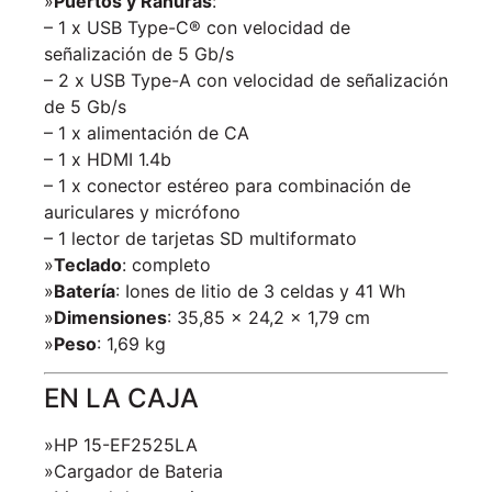
»
Puertos y Ranuras
:
– 1 x USB Type-C® con velocidad de
señalización de 5 Gb/s
– 2 x USB Type-A con velocidad de señalización
de 5 Gb/s
– 1 x alimentación de CA
– 1 x HDMI 1.4b
– 1 x conector estéreo para combinación de
auriculares y micrófono
– 1 lector de tarjetas SD multiformato
»
Teclado
: completo
»
Batería
: Iones de litio de 3 celdas y 41 Wh
»
Dimensiones
: 35,85 x 24,2 x 1,79 cm
»
Peso
: 1,69 kg
EN LA CAJA
»HP 15-EF2525LA
»Cargador de Bateria