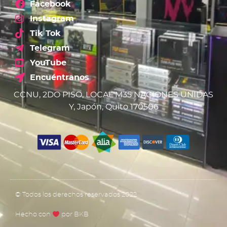
Facebook
Instagram
Tik Tok
Telegram
YouTube
Encuéntranos
CCNU, 2DO PISO, LOCAL M35 NACIONES UNIDAS
Y, Japón, Quito 170506
© Todos los derechos reservados 2022
Hecho con
por BKB​​