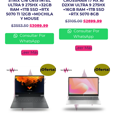
STRIX G16 G615 INTEL
CROSSHAIR 17 HX AI
ULTRA 9 275HX +32GB
D2XW ULTRA 9 275HX
RAM +1TB SSD +RTX
+16GB RAM +1TB SSD
5070 TI 12GB +MOCHILA
+RTX 5070 8GB
Y MOUSE
$
3105.00
$
2699.99
$
3553.50
$
3089.99
Consultar Por
Consultar Por
WhatsApp
WhatsApp
Leer Más
Leer Más
¡Oferta!
¡Oferta!