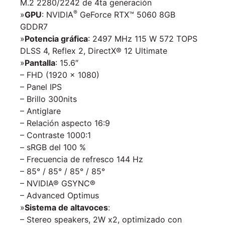
M.2 2280/2242 de 4ta generación
®
»
GPU
:
NVIDIA
GeForce RTX™ 5060 8GB
GDDR7
»
Potencia gráfica
: 2497 MHz 115 W 572 TOPS
DLSS 4, Reflex 2, DirectX® 12 Ultimate
»
Pantalla
: 15.6″
– FHD (1920 x 1080)
– Panel IPS
– Brillo 300nits
– Antiglare
– Relación aspecto 16:9
– Contraste 1000:1
– sRGB del 100 %
– Frecuencia de refresco 144 Hz
– 85° / 85° / 85° / 85°
– NVIDIA® GSYNC®
– Advanced Optimus
»
Sistema de altavoces
:
– Stereo speakers, 2W x2, optimizado con