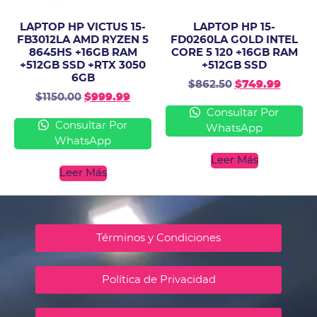
LAPTOP HP VICTUS 15-
LAPTOP HP 15-
FB3012LA AMD RYZEN 5
FD0260LA GOLD INTEL
8645HS +16GB RAM
CORE 5 120 +16GB RAM
+512GB SSD +RTX 3050
+512GB SSD
6GB
$
862.50
$
749.99
$
1150.00
$
999.99
Consultar Por
Consultar Por
WhatsApp
WhatsApp
Leer Más
Leer Más
Términos y Condiciones
Política de Privacidad