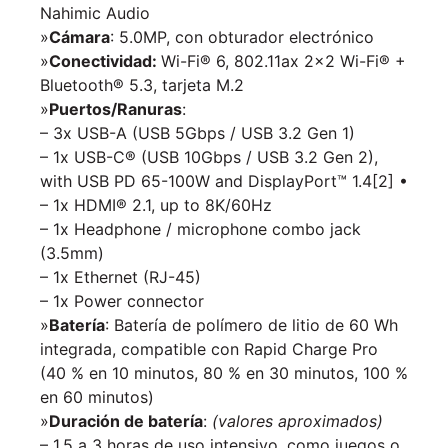
Nahimic Audio
»
Cámara
: 5.0MP, con obturador electrónico
»
Conectividad:
Wi-Fi® 6, 802.11ax 2×2 Wi-Fi® +
Bluetooth® 5.3, tarjeta M.2
»
Puertos/Ranuras
:
– 3x USB-A (USB 5Gbps / USB 3.2 Gen 1)
– 1x USB-C® (USB 10Gbps / USB 3.2 Gen 2),
with USB PD 65-100W and DisplayPort™ 1.4[2] •
– 1x HDMI® 2.1, up to 8K/60Hz
– 1x Headphone / microphone combo jack
(3.5mm)
– 1x Ethernet (RJ-45)
– 1x Power connector
»
Batería
: Batería de polímero de litio de 60 Wh
integrada, compatible con Rapid Charge Pro
(40 % en 10 minutos, 80 % en 30 minutos, 100 %
en 60 minutos)
»
Duración de batería
:
(valores aproximados)
– 1.5 a 3 horas de uso intensivo, como juegos o