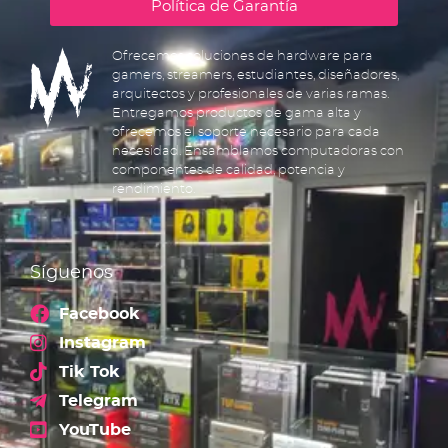
Política de Garantía
Ofrecemos soluciones de hardware para
gamers, streamers, estudiantes, diseñadores,
arquitectos y profesionales de varias ramas.
Entregamos productos de gama alta y
ofrecemos el soporte necesario para cada
necesidad. Ensamblamos computadoras con
componentes de calidad, potencia y
rendimiento.
Síguenos
Facebook
Instagram
Tik Tok
Telegram
YouTube