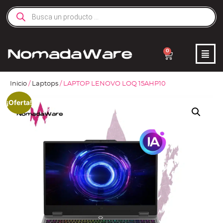
0
Inicio
/
Laptops
/ LAPTOP LENOVO LOQ 15AHP10
¡Oferta!