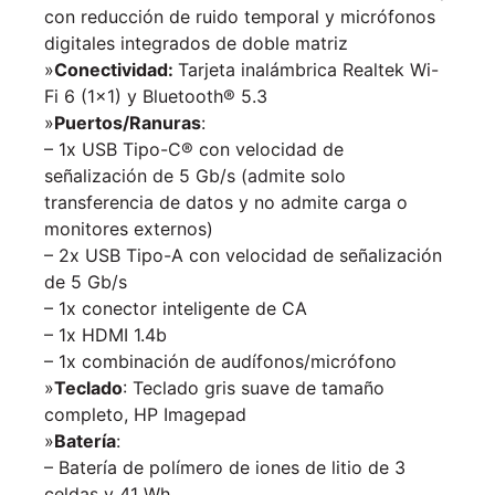
con reducción de ruido temporal y micrófonos
digitales integrados de doble matriz
»
Conectividad:
Tarjeta inalámbrica Realtek Wi-
Fi 6 (1×1) y Bluetooth® 5.3
»
Puertos/Ranuras
:
– 1x USB Tipo-C® con velocidad de
señalización de 5 Gb/s (admite solo
transferencia de datos y no admite carga o
monitores externos)
– 2x USB Tipo-A con velocidad de señalización
de 5 Gb/s
– 1x conector inteligente de CA
– 1x HDMI 1.4b
– 1x combinación de audífonos/micrófono
»
Teclado
: Teclado gris suave de tamaño
completo, HP Imagepad
»
Batería
:
– Batería de polímero de iones de litio de 3
celdas y 41 Wh