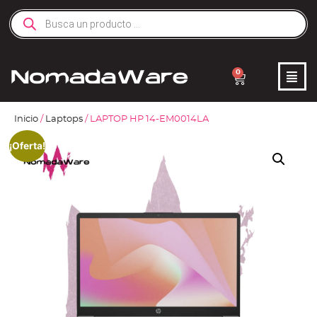
0
Inicio
/
Laptops
/ LAPTOP HP 14-EM0014LA
¡Oferta!