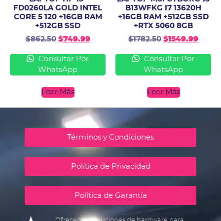
FD0260LA GOLD INTEL
B13WFKG I7 13620H
CORE 5 120 +16GB RAM
+16GB RAM +512GB SSD
+512GB SSD
+RTX 5060 8GB
$
862.50
$
749.99
$
1782.50
$
1549.99
Consultar Por
Consultar Por
WhatsApp
WhatsApp
Leer Más
Leer Más
Términos y Condiciones
Política de Privacidad
Política de Garantía
Ofrecemos soluciones de hardware para