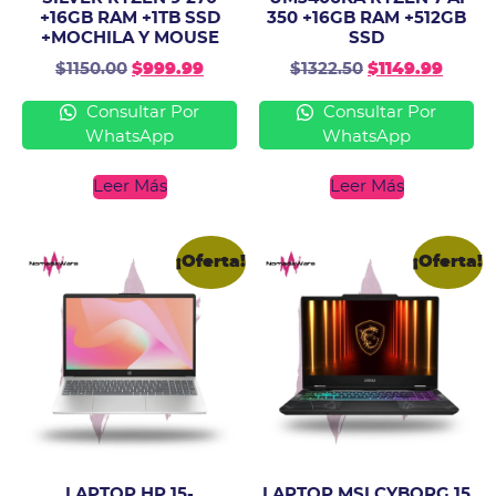
+16GB RAM +1TB SSD
350 +16GB RAM +512GB
+MOCHILA Y MOUSE
SSD
$
1150.00
$
999.99
$
1322.50
$
1149.99
Consultar Por
Consultar Por
WhatsApp
WhatsApp
Leer Más
Leer Más
¡Oferta!
¡Oferta!
LAPTOP HP 15-
LAPTOP MSI CYBORG 15