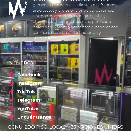
gamers, streamers, estudiantes, diseñadores,
arquitectos y profesionales de varias ramas.
Entregamos productos de gama alta y
ofrecemos el soporte necesario para cada
necesidad. Ensamblamos computadoras con
componentes de calidad, potencia y
rendimiento.
Síguenos
Facebook
Instagram
Tik Tok
Telegram
YouTube
Encuéntranos
CCNU, 2DO PISO, LOCAL M35 NACIONES UNIDAS