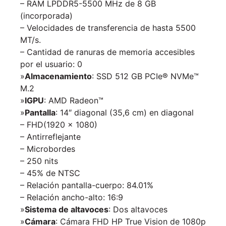
– RAM LPDDR5-5500 MHz de 8 GB
(incorporada)
– Velocidades de transferencia de hasta 5500
MT/s.
– Cantidad de ranuras de memoria accesibles
por el usuario: 0
»
Almacenamiento
: SSD 512 GB PCIe® NVMe™
M.2
»
IGPU
: AMD Radeon™
»
Pantalla
: 14″ diagonal (35,6 cm) en diagonal
– FHD(1920 x 1080)
– Antirreflejante
– Microbordes
– 250 nits
– 45% de NTSC
– Relación pantalla-cuerpo: 84.01%
– Relación ancho-alto: 16:9
»
Sistema de altavoces
: Dos altavoces
»
Cámara
: Cámara FHD HP True Vision de 1080p