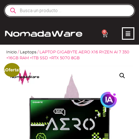
0
Inicio
/
Laptops
/ LAPTOP GIGABYTE AERO X16 RYZEN AI 7 350
+16GB RAM +1TB SSD +RTX 5070 8GB
¡Oferta!