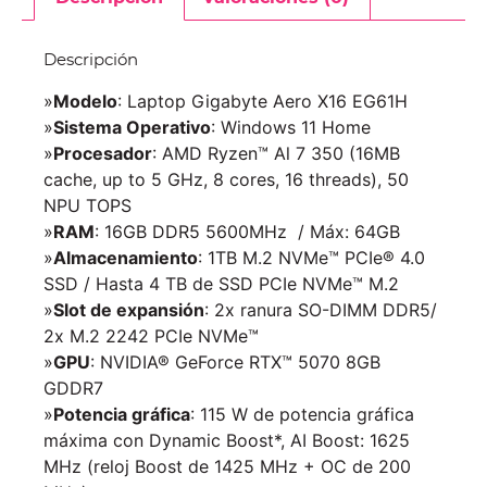
Descripción
»
Modelo
: Laptop Gigabyte Aero X16 EG61H
»
Sistema Operativo
: Windows 11 Home
»
Procesador
: AMD Ryzen™ Al 7 350 (16MB
cache, up to 5 GHz, 8 cores, 16 threads), 50
NPU TOPS
»
RAM
: 16GB DDR5 5600MHz / Máx: 64GB
»
Almacenamiento
: 1TB M.2 NVMe™ PCIe® 4.0
SSD / Hasta 4 TB de SSD PCIe NVMe™ M.2
»
Slot de expansión
: 2x ranura SO-DIMM DDR5/
2x M.2 2242 PCIe NVMe™
»
GPU
: NVIDIA® GeForce RTX™ 5070 8GB
GDDR7
»
Potencia gráfica
: 115 W de potencia gráfica
máxima con Dynamic Boost*, AI Boost: 1625
MHz (reloj Boost de 1425 MHz + OC de 200