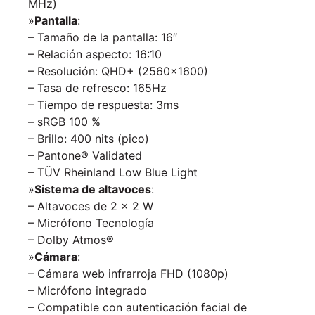
MHz)
»
Pantalla
:
– Tamaño de la pantalla: 16″
– Relación aspecto: 16:10
– Resolución: QHD+ (2560×1600)
– Tasa de refresco: 165Hz
– Tiempo de respuesta: 3ms
– sRGB 100 %
– Brillo: 400 nits (pico)
– Pantone® Validated
– TÜV Rheinland Low Blue Light
»
Sistema de altavoces
:
– Altavoces de 2 x 2 W
– Micrófono Tecnología
– Dolby Atmos®
»
Cámara
:
– Cámara web infrarroja FHD (1080p)
– Micrófono integrado
– Compatible con autenticación facial de