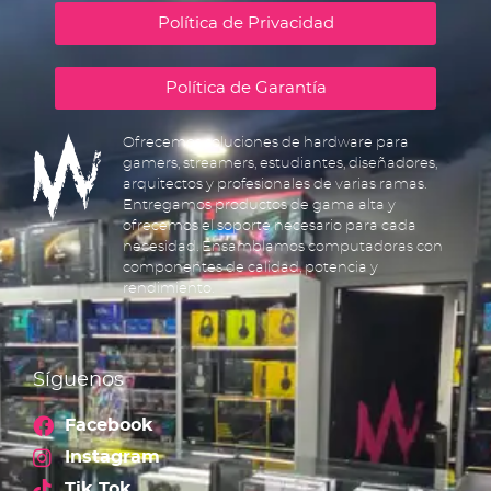
Política de Privacidad
Política de Garantía
Ofrecemos soluciones de hardware para
gamers, streamers, estudiantes, diseñadores,
arquitectos y profesionales de varias ramas.
Entregamos productos de gama alta y
ofrecemos el soporte necesario para cada
necesidad. Ensamblamos computadoras con
componentes de calidad, potencia y
rendimiento.
Síguenos
Facebook
Instagram
Tik Tok