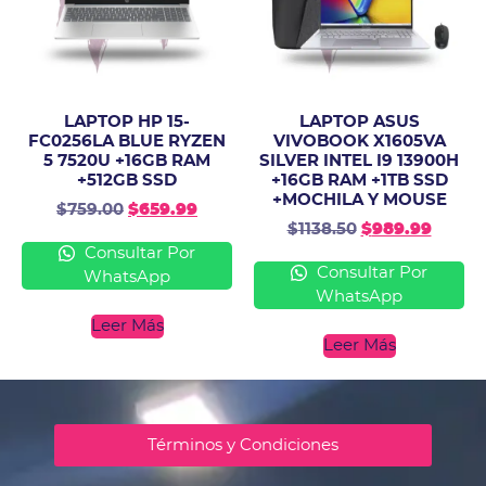
LAPTOP HP 15-
LAPTOP ASUS
FC0256LA BLUE RYZEN
VIVOBOOK X1605VA
5 7520U +16GB RAM
SILVER INTEL I9 13900H
+512GB SSD
+16GB RAM +1TB SSD
+MOCHILA Y MOUSE
$
759.00
$
659.99
$
1138.50
$
989.99
Consultar Por
Consultar Por
WhatsApp
WhatsApp
Leer Más
Leer Más
Términos y Condiciones