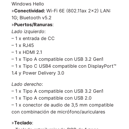
Windows Hello
»
Conectividad:
Wi-Fi 6E (802.11ax 2×2) LAN:
1G; Bluetooth v5.2
»
Puertos/Ranuras
:
Lado izquierdo
:
– 1 x entrada de CC
– 1 x RJ45
– 1 x HDMI 2.1
– 1 x Tipo A compatible con USB 3.2 Gen1
– 1 x Tipo C USB4 compatible con DisplayPort™
1.4 y Power Delivery 3.0
Lado derecho
:
– 1 x Tipo A compatible con USB 3.2 Gen1
– 1 x Tipo A compatible con USB 2.0
– 1 x conector de audio de 3,5 mm compatible
con combinación de micrófono/auriculares
»
Teclado
: