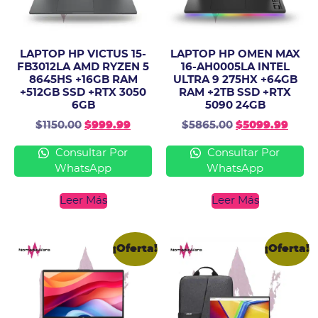
LAPTOP HP VICTUS 15-
LAPTOP HP OMEN MAX
FB3012LA AMD RYZEN 5
16-AH0005LA INTEL
8645HS +16GB RAM
ULTRA 9 275HX +64GB
+512GB SSD +RTX 3050
RAM +2TB SSD +RTX
6GB
5090 24GB
$
1150.00
$
999.99
$
5865.00
$
5099.99
Consultar Por
Consultar Por
WhatsApp
WhatsApp
Leer Más
Leer Más
¡Oferta!
¡Oferta!