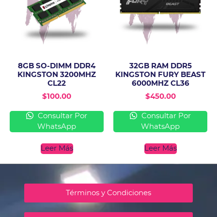
8GB SO-DIMM DDR4
32GB RAM DDR5
KINGSTON 3200MHZ
KINGSTON FURY BEAST
CL22
6000MHZ CL36
$
100.00
$
450.00
Consultar Por
Consultar Por
WhatsApp
WhatsApp
Leer Más
Leer Más
Términos y Condiciones