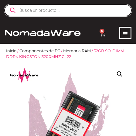
0
Inicio
/
Componentes de PC
/
Memoria RAM
/ 32GB SO-DIMM
DDR4 KINGSTON 3200MHZ CL22