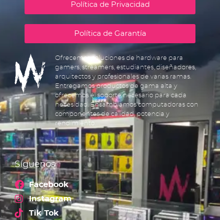
Política de Privacidad
Política de Garantía
Ofrecemos soluciones de hardware para
gamers, streamers, estudiantes, diseñadores,
arquitectos y profesionales de varias ramas.
Entregamos productos de gama alta y
ofrecemos el soporte necesario para cada
necesidad. Ensamblamos computadoras con
componentes de calidad, potencia y
rendimiento.
Síguenos
Facebook
Instagram
Tik Tok