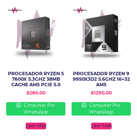
PROCESADOR RYZEN 5
PROCESADOR RYZEN 9
7600X 5.3GHZ 38MB
9950X3D2 5.6GHZ 16+32
CACHE AM5 PCIE 5.0
AM5
$
280.00
$
1290.00
Consultar Por
Consultar Por
WhatsApp
WhatsApp
Leer Más
Leer Más