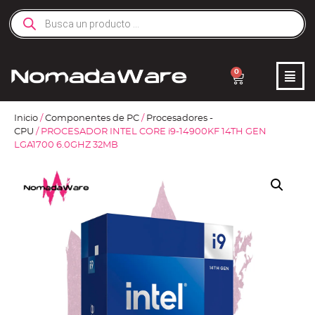
0
Inicio
/
Componentes de PC
/
Procesadores -
CPU
/ PROCESADOR INTEL CORE i9-14900KF 14TH GEN
LGA1700 6.0GHZ 32MB