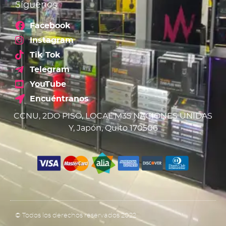
Síguenos
Facebook
Instagram
Tik Tok
Telegram
YouTube
Encuéntranos
CCNU, 2DO PISO, LOCAL M35 NACIONES UNIDAS
Y, Japón, Quito 170506
© Todos los derechos reservados 2022