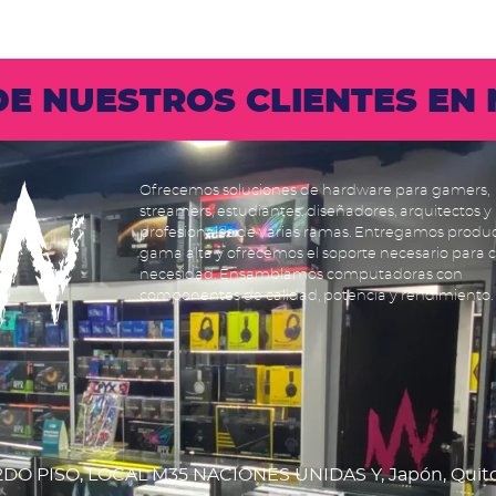
 DE NUESTROS CLIENTES E
Ofrecemos soluciones de hardware para gamers,
streamers, estudiantes, diseñadores, arquitectos y
profesionales de varias ramas. Entregamos produ
gama alta y ofrecemos el soporte necesario para 
necesidad. Ensamblamos computadoras con
componentes de calidad, potencia y rendimiento.
DO PISO, LOCAL M35 NACIONES UNIDAS Y, Japón, Quit