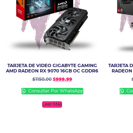
TARJETA DE VIDEO GIGABYTE GAMING
TARJETA 
AMD RADEON RX 9070 16GB OC GDDR6
RADEON 
$
1150.00
$
999.99
Consultar Por WhatsApp
Con
Leer Más