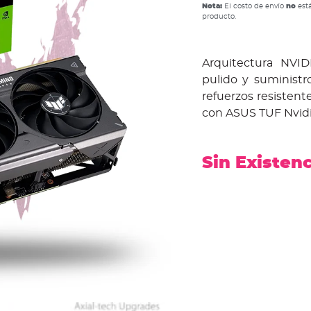
Nota:
El costo de envío
no
está
producto.
Arquitectura NVID
pulido y suministr
refuerzos resistent
con ASUS TUF Nvid
Sin Existen