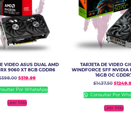
DE VIDEO ASUS DUAL AMD
TARJETA DE VIDEO G
RX 9060 XT 8GB GDDR6
WINDFORCE SFF NVIDIA R
16GB OC GDDR
$
598.00
$
519.99
$
1437.50
$
1249.
sultar Por WhatsApp
Consultar Por Wh
Leer Más
Leer Más