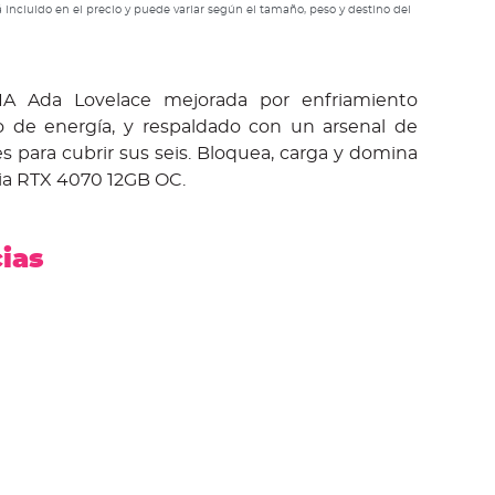
 incluido en el precio y puede variar según el tamaño, peso y destino del
IA Ada Lovelace mejorada por enfriamiento
o de energía, y respaldado con un arsenal de
es para cubrir sus seis. Bloquea, carga y domina
ia RTX 4070 12GB OC.
cias