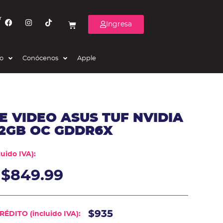
r
Ingresa
eo
Conócenos
Apple
E VIDEO ASUS TUF NVIDIA
12GB OC GDDR6X
uido IVA):
$
849.99
$935
ÉDITO (incluido IVA):