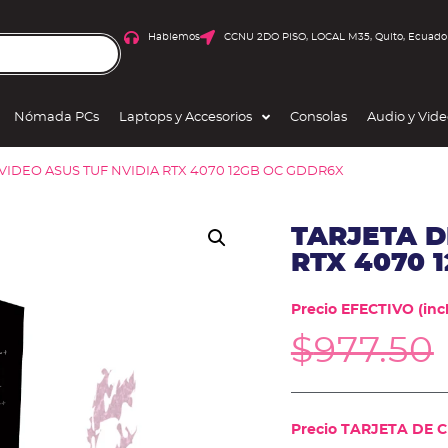
Hablemos
CCNU 2DO PISO, LOCAL M35, Quito, Ecuado
Nómada PCs
Laptops y Accesorios
Consolas
Audio y Vid
 VIDEO ASUS TUF NVIDIA RTX 4070 12GB OC GDDR6X
TARJETA D
RTX 4070 
Precio EFECTIVO (incl
$
977.50
Precio TARJETA DE CR