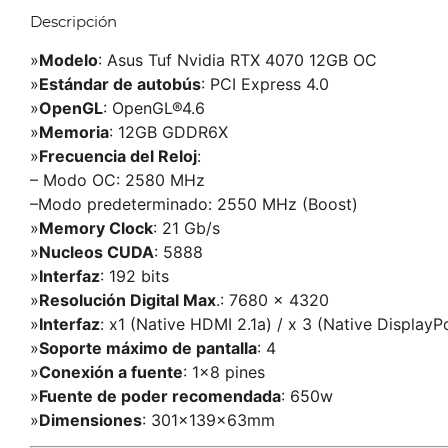
Descripción
»
Modelo
: Asus Tuf Nvidia RTX 4070 12GB OC
»
Estándar de autobús
: PCI Express 4.0
»
OpenGL
: OpenGL®4.6
»
Memoria
: 12GB GDDR6X
»
Frecuencia del Reloj
:
– Modo OC: 2580 MHz
–Modo predeterminado: 2550 MHz (Boost)
»
Memory Clock
: 21 Gb/s
»
Nucleos CUDA
: 5888
»
Interfaz
: 192 bits
»
Resolución Digital Max
.: 7680 x 4320
»
Interfaz
: x1 (Native HDMI 2.1a) / x 3 (Native DisplayPo
»
Soporte máximo de pantalla
: 4
»
Conexión a fuente
: 1×8 pines
»
Fuente de poder recomendada
: 650w
»
Dimensiones
: 301x139x63mm