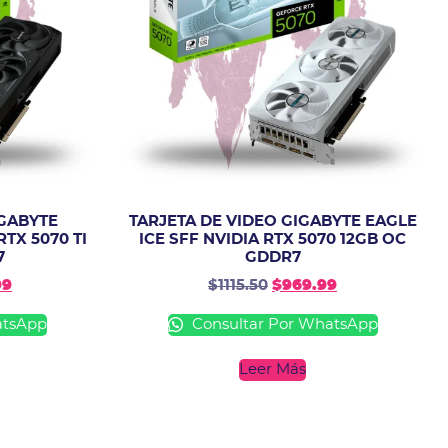
IGABYTE
TARJETA DE VIDEO GIGABYTE EAGLE
TX 5070 TI
ICE SFF NVIDIA RTX 5070 12GB OC
7
GDDR7
99
$
1115.50
$
969.99
atsApp
Consultar Por WhatsApp
Leer Más