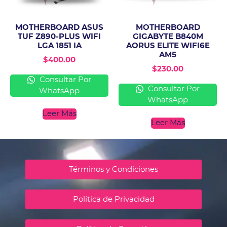
MOTHERBOARD ASUS
MOTHERBOARD
TUF Z890-PLUS WIFI
GIGABYTE B840M
LGA 1851 IA
AORUS ELITE WIFI6E
AM5
$
400.00
$
230.00
Consultar Por
Consultar Por
WhatsApp
WhatsApp
Leer Más
Leer Más
Términos y Condiciones
Política de Privacidad