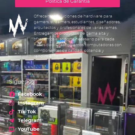
Política de Garantía
Ofrecemos soluciones de hardware para
gamers, streamers, estudiantes, diseñadores,
arquitectos y profesionales de varias ramas.
Entregamos productos de gama alta y
ofrecemos el soporte necesario para cada
necesidad. Ensamblamos computadoras con
componentes de calidad, potencia y
rendimiento.
Síguenos
Facebook
Instagram
Tik Tok
Telegram
YouTube