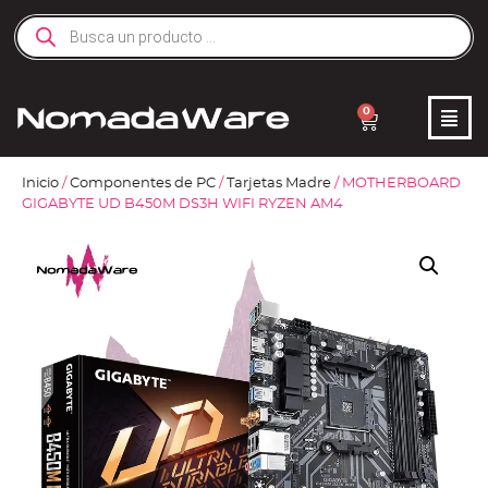
0
Inicio
/
Componentes de PC
/
Tarjetas Madre
/ MOTHERBOARD
GIGABYTE UD B450M DS3H WIFI RYZEN AM4