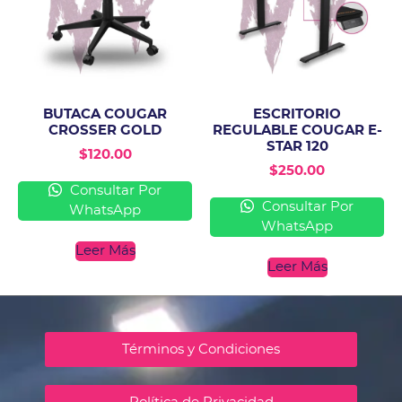
BUTACA COUGAR
ESCRITORIO
CROSSER GOLD
REGULABLE COUGAR E-
STAR 120
$
120.00
$
250.00
Consultar Por
Consultar Por
WhatsApp
WhatsApp
Leer Más
Leer Más
Términos y Condiciones