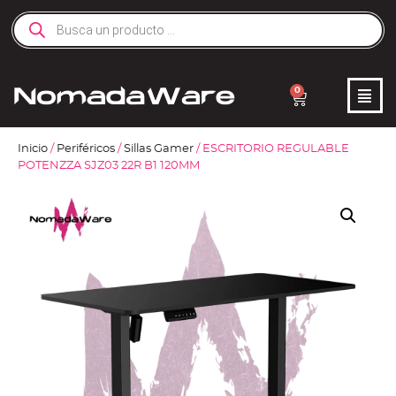
0
Inicio
/
Periféricos
/
Sillas Gamer
/ ESCRITORIO REGULABLE
POTENZZA SJZ03 22R B1 120MM