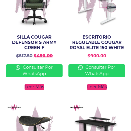
SILLA COUGAR
ESCRITORIO
DEFENSOR S ARMY
REGULABLE COUGAR
GREEN F
ROYAL ELITE 150 WHITE
$
517.50
$
450.00
$
900.00
Consultar Por
Consultar Por
WhatsApp
WhatsApp
Leer Más
Leer Más