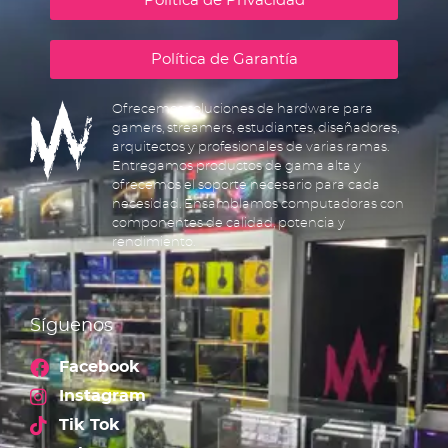
Política de Privacidad
Política de Garantía
Ofrecemos soluciones de hardware para
gamers, streamers, estudiantes, diseñadores,
arquitectos y profesionales de varias ramas.
Entregamos productos de gama alta y
ofrecemos el soporte necesario para cada
necesidad. Ensamblamos computadoras con
componentes de calidad, potencia y
rendimiento.
Síguenos
Facebook
Instagram
Tik Tok