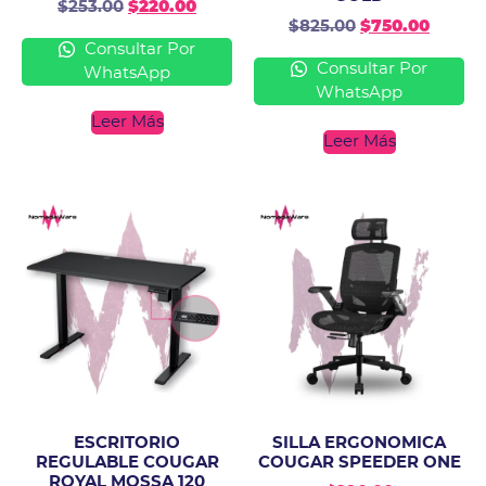
$
253.00
$
220.00
$
825.00
$
750.00
Consultar Por
Consultar Por
WhatsApp
WhatsApp
Leer Más
Leer Más
ESCRITORIO
SILLA ERGONOMICA
REGULABLE COUGAR
COUGAR SPEEDER ONE
ROYAL MOSSA 120