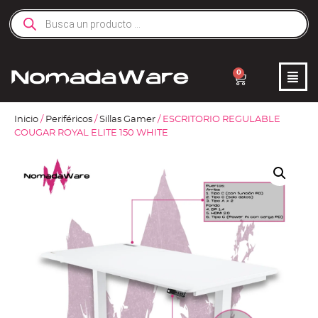
0
Inicio
/
Periféricos
/
Sillas Gamer
/ ESCRITORIO REGULABLE
COUGAR ROYAL ELITE 150 WHITE