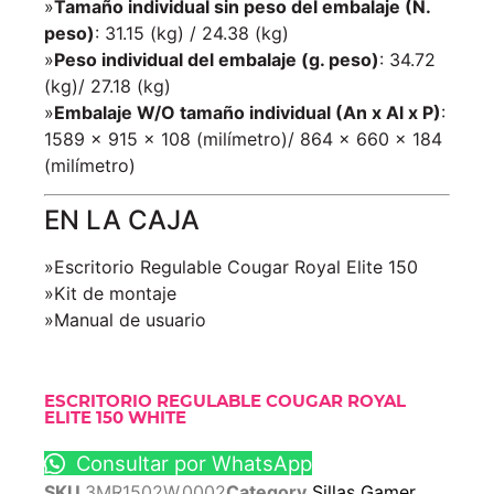
»
Tamaño individual sin peso del embalaje (N.
peso)
: 31.15 (kg) / 24.38 (kg)
»
Peso individual del embalaje (g. peso)
: 34.72
(kg)/ 27.18 (kg)
»
Embalaje W/O tamaño individual (An x Al x P)
:
1589 x 915 x 108 (milímetro)/ 864 x 660 x 184
(milímetro)
EN LA CAJA
»Escritorio Regulable Cougar Royal Elite 150
»Kit de montaje
»Manual de usuario
ESCRITORIO REGULABLE COUGAR ROYAL
ELITE 150 WHITE
Consultar por WhatsApp
SKU
3MR1502W.0002
Category
Sillas Gamer