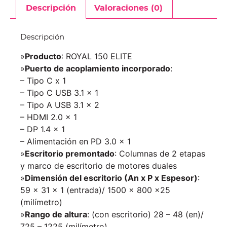
Descripción
Valoraciones (0)
Descripción
»
Producto
: ROYAL 150 ELITE
»
Puerto de acoplamiento incorporado
:
– Tipo C x 1
– Tipo C USB 3.1 x 1
– Tipo A USB 3.1 x 2
– HDMI 2.0 x 1
– DP 1.4 x 1
– Alimentación en PD 3.0 x 1
»
Escritorio premontado
: Columnas de 2 etapas
y marco de escritorio de motores duales
»
Dimensión del escritorio (An x P x Espesor)
:
59 x 31 x 1 (entrada)/ 1500 x 800 x25
(milímetro)
»
Rango de altura
: (con escritorio) 28 – 48 (en)/
725 – 1225 (milímetro)