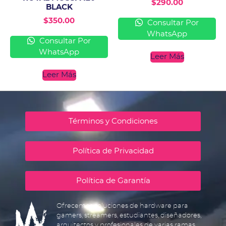
$
290.00
BLACK
$
350.00
Consultar Por
WhatsApp
Consultar Por
WhatsApp
Leer Más
Leer Más
Términos y Condiciones
Política de Privacidad
Política de Garantía
Ofrecemos soluciones de hardware para
gamers, streamers, estudiantes, diseñadores,
arquitectos y profesionales de varias ramas.