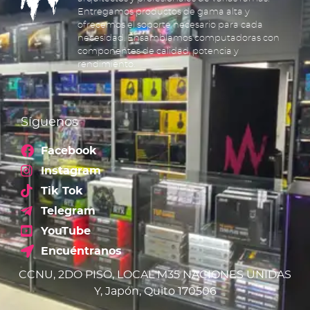
Entregamos productos de gama alta y
ofrecemos el soporte necesario para cada
necesidad. Ensamblamos computadoras con
componentes de calidad, potencia y
rendimiento.
Síguenos
Facebook
Instagram
Tik Tok
Telegram
YouTube
Encuéntranos
CCNU, 2DO PISO, LOCAL M35 NACIONES UNIDAS
Y, Japón, Quito 170506