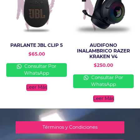
PARLANTE JBL CLIP 5
AUDIFONO
INALAMBRICO RAZER
$
65.00
KRAKEN V4
$
250.00
Consultar Por
WhatsApp
Consultar Por
WhatsApp
Leer Más
Leer Más
Términos y Condiciones