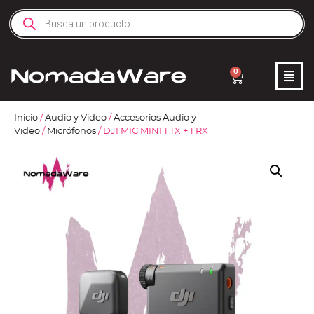
0
Inicio
/
Audio y Video
/
Accesorios Audio y
Video
/
Micrófonos
/ DJI MIC MINI 1 TX + 1 RX