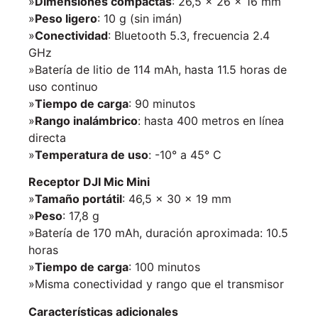
»
Dimensiones compactas
: 26,5 × 26 × 16 mm
»
Peso ligero
: 10 g (sin imán)
»
Conectividad
: Bluetooth 5.3, frecuencia 2.4
GHz
»Batería de litio de 114 mAh, hasta 11.5 horas de
uso continuo
»
Tiempo de carga
: 90 minutos
»
Rango inalámbrico
: hasta 400 metros en línea
directa
»
Temperatura de uso
: -10° a 45° C
Receptor DJI Mic Mini
»
Tamaño portátil
: 46,5 × 30 × 19 mm
»
Peso
: 17,8 g
»Batería de 170 mAh, duración aproximada: 10.5
horas
»
Tiempo de carga
: 100 minutos
»Misma conectividad y rango que el transmisor
Características adicionales