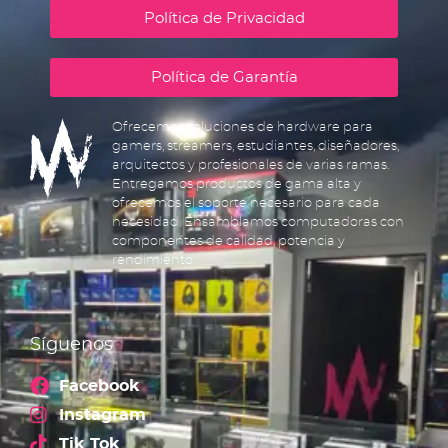
Política de Privacidad
Política de Garantía
Ofrecemos soluciones de hardware para
gamers, streamers, estudiantes, diseñadores,
arquitectos y profesionales de varias ramas.
Entregamos productos de gama alta y
ofrecemos el soporte necesario para cada
necesidad. Ensamblamos computadoras con
componentes de calidad, potencia y
rendimiento.
Síguenos
Facebook
Instagram
Tik Tok